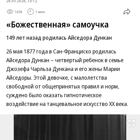
26.05.2026, 10:12
163K
1 мин.
«Божественная» самоучка
149 лет назад родилась Айседора Дункан
26 мая 1877 года в Сан-Франциско родилась
Айседора Дункан – четвертый ребенок в семье
Джозефа Чарльза Дункана и его жены Марии
Айседоры. Этой девочке, с малолетства
свободной от общепринятых правил и норм,
суждено было оказать гипнотическое
воздействие на танцевальное искусство ХХ века.
Развернуть на