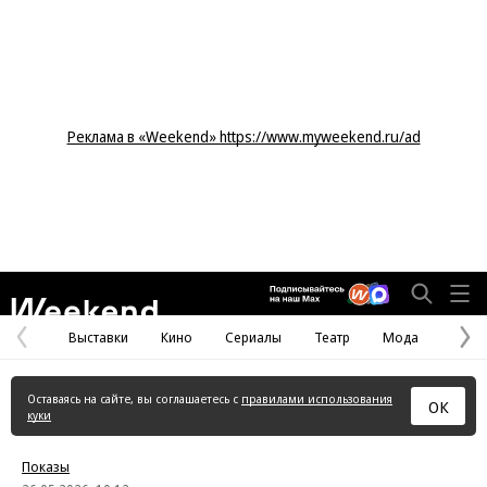
Реклама в «Weekend» https://www.myweekend.ru/ad
Weekend
Выставки
Кино
Сериалы
Театр
Мода
Предыдущая
С
страница
с
Оставаясь на сайте, вы соглашаетесь с
правилами использования
ОК
куки
Показы