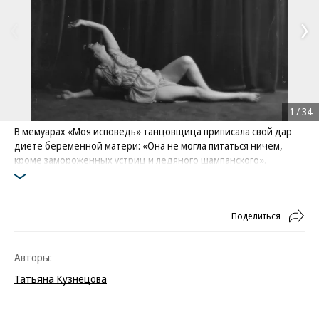
1
/
34
В мемуарах «Моя исповедь» танцовщица приписала свой дар
диете беременной матери: «Она не могла питаться ничем,
кроме замороженных устриц и ледяного шампанского».
Айседора верила, что эта «пища Афродиты» и возбудила ее
любовь к «античному» — свободному и босоногому — танцу,
прославившему ее на весь мир
Поделиться
Фото: Library of Congress
Авторы:
Татьяна Кузнецова