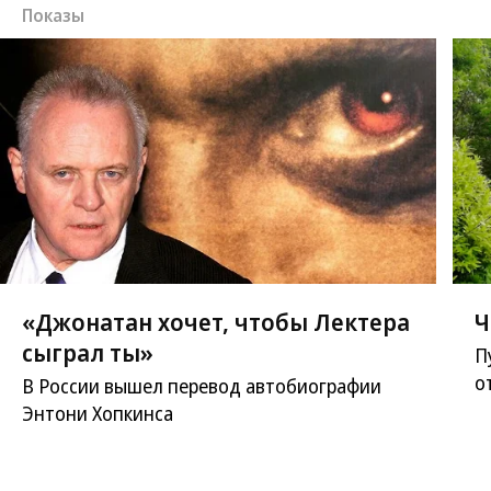
Показы
«Джонатан хочет, чтобы Лектера
Ч
сыграл ты»
П
о
В России вышел перевод автобиографии
Энтони Хопкинса