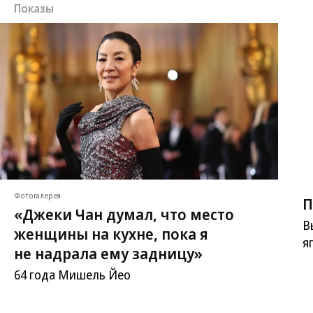
Показы
Фотогалерея
П
«Джеки Чан думал, что место
В
женщины на кухне, пока я
я
не надрала ему задницу»
64 года Мишель Йео