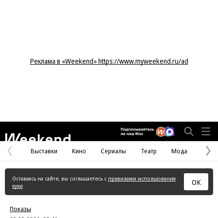
Реклама в «Weekend» https://www.myweekend.ru/ad
Weekend
Выставки
Кино
Сериалы
Театр
Мода
Предыдущая
С
страница
с
Оставаясь на сайте, вы соглашаетесь с
правилами использования
ОК
куки
Показы