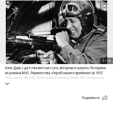
Развернуть на
1
/
16
Олег Даль с детства мечтал стать актером и сыграть Печорина
из романа М.Ю. Лермонтова «Герой нашего времени» (в 1973
году мечта сбылась благодаря телеспектаклю «По страницам
журнала Печорина»). Другой детской мечтой было стать
летчиком, но из-за слабого сердца юноша не смог пройти
медкомиссию.
Поделиться
На фото: кадр из фильма «Хроника пикирующего
бомбардировщика» (1968)
Фото: РИА Новости