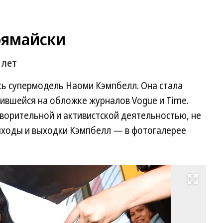
оямайски
 лет
сь супермодель Наоми Кэмпбелл. Она стала
ившейся на обложке журналов Vogue и Time.
ворительной и активистской деятельностью, не
ыходы и выходки Кэмпбелл — в фотогалерее
Развернуть на весь экран