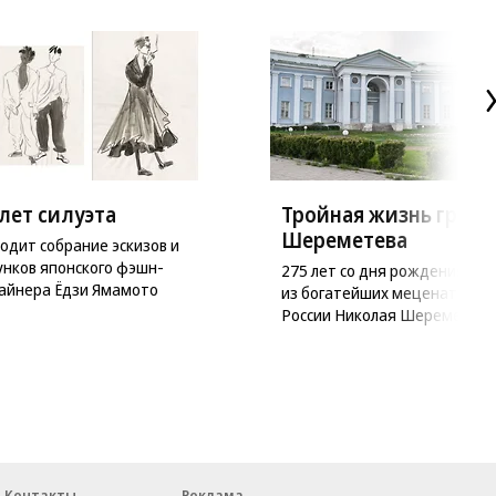
лет силуэта
Тройная жизнь графа
Шереметева
одит собрание эскизов и
унков японского фэшн-
275 лет со дня рождения одн
айнера Ёдзи Ямамото
из богатейших меценатов
России Николая Шереметева
Контакты
Реклама