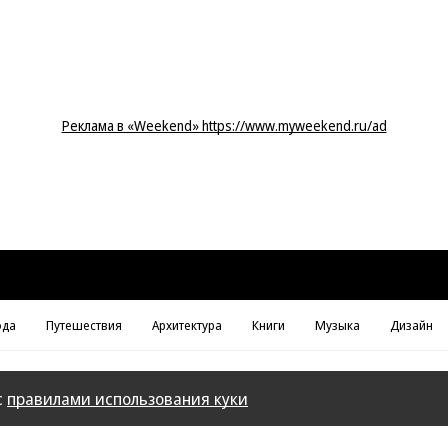
Реклама в «Weekend» https://www.myweekend.ru/ad
да
Путешествия
Архитектура
Книги
Музыка
Дизайн
с
правилами использования куки