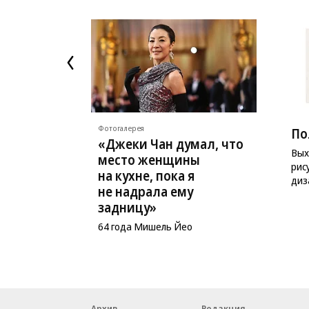
Фотогалерея
По
«Джеки Чан думал, что
Вых
место женщины
рис
на кухне, пока я
диз
не надрала ему
задницу»
64 года Мишель Йео
Архив
Редакция