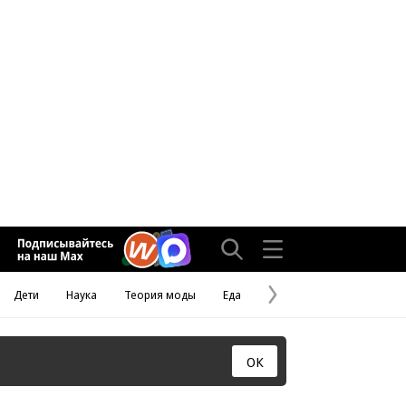
Дети
Наука
Теория моды
Еда
Следующая
страница
ОК