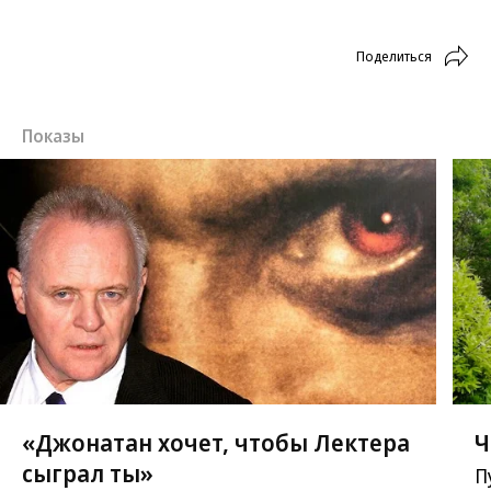
Фото: Александр Коньков / ТАСС
Поделиться
Показы
«Джонатан хочет, чтобы Лектера
Ч
сыграл ты»
П