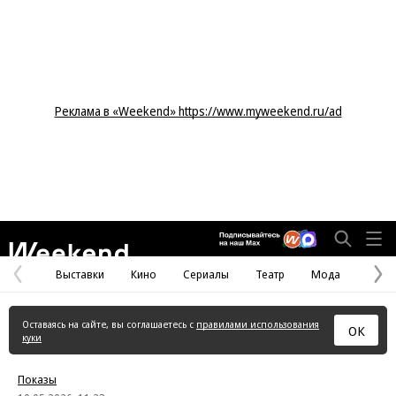
Реклама в «Weekend» https://www.myweekend.ru/ad
Weekend
Выставки
Кино
Сериалы
Театр
Мода
Предыдущая
С
страница
с
Оставаясь на сайте, вы соглашаетесь с
правилами использования
ОК
куки
Показы