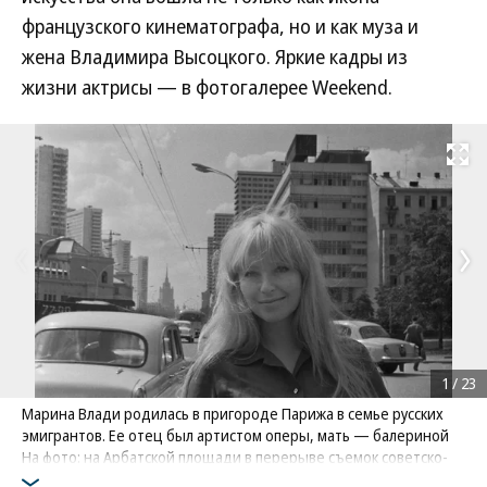
французского кинематографа, но и как муза и
жена Владимира Высоцкого. Яркие кадры из
жизни актрисы — в фотогалерее Weekend.
Развернуть на
1
/
23
Марина Влади родилась в пригороде Парижа в семье русских
эмигрантов. Ее отец был артистом оперы, мать — балериной
На фото: на Арбатской площади в перерыве съемок советско-
французского фильма, 1968 год