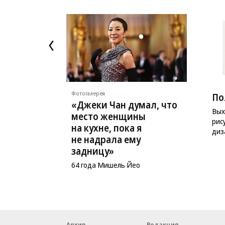
Фотогалерея
По
«Джеки Чан думал, что
Вых
место женщины
рис
на кухне, пока я
диз
не надрала ему
задницу»
64 года Мишель Йео
Архив
Редакция