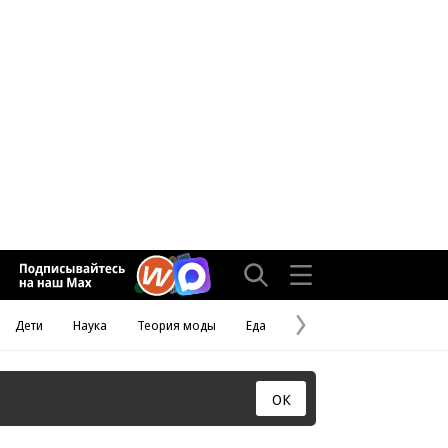
Дети
Наука
Теория моды
Еда
Следующая
страница
ОК