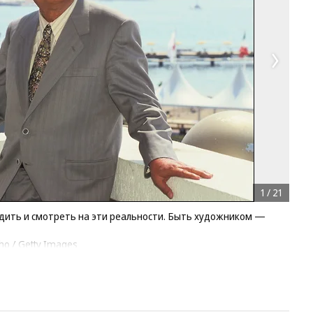
1
/
21
дить и смотреть на эти реальности. Быть художником —
o / Getty Images