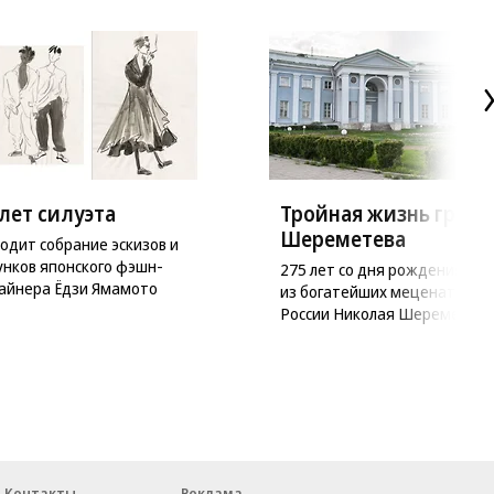
лет силуэта
Тройная жизнь графа
Шереметева
одит собрание эскизов и
унков японского фэшн-
275 лет со дня рождения одн
айнера Ёдзи Ямамото
из богатейших меценатов
России Николая Шереметева
Контакты
Реклама