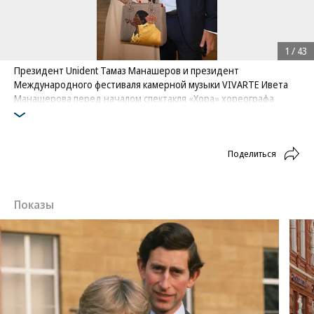
1
/
43
Президент Unident Тамаз Манашеров и президент
Международного фестиваля камерной музыки VIVARTE Ивета
Манашерова перед началом спектакля «Хора» хореографа
Охада Наарина на открытии 14-го сезона Международного
фестиваля современной хореографии Context Diana Vishneva в
Театре Ермоловой
Поделиться
Фото: Коммерсантъ / Глеб Щелкунов
/
купить фото
Показы