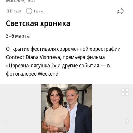
09.03.2026, 16:41
195K
1 мин.
Светская хроника
3–6 марта
Открытие фестиваля современной хореографии
Context Diana Vishneva, премьера фильма
«Царевна-лягушка 2» и другие события — в
фотогалерее Weekend.
Развернуть на