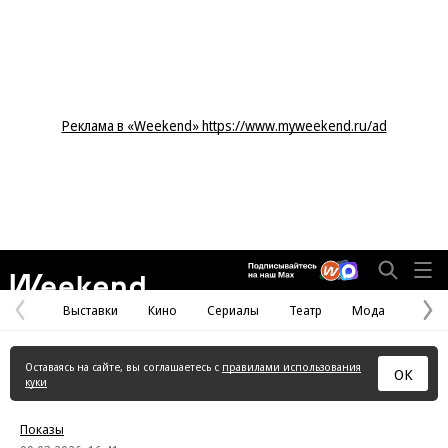
Реклама в «Weekend» https://www.myweekend.ru/ad
Weekend
Выставки
Кино
Сериалы
Театр
Мода
Предыдущая
С
страница
с
Оставаясь на сайте, вы соглашаетесь с
правилами использования
ОК
куки
Показы