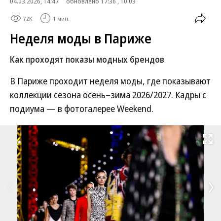
04.03.2026, 14:47
обновлено 17:36 , 10.03
72K
1 мин.
Неделя моды в Париже
Как проходят показы модных брендов
В Париже проходит неделя моды, где показывают
коллекции сезона осень–зима 2026/2027. Кадры с
подиума — в фотогалерее Weekend.
Развернуть на