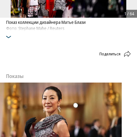
1
/
64
Показ коллекции дизайнера Матье Блази
Фото: Stephane Mahe / Reuters
Поделиться
Показы