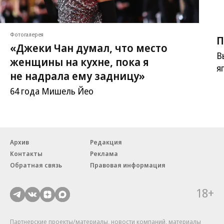
Фотогалерея
П
«Джеки Чан думал, что место
В
женщины на кухне, пока я
я
не надрала ему задницу»
64 года Мишель Йео
Архив
Редакция
Контакты
Реклама
Обратная связь
Правовая информация
18+
Партнерские проекты/материалы, новости компаний, материалы