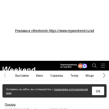
Реклама в «Weekend» https://www.myweekend.ru/ad
Weekend
Выставки
Кино
Сериалы
Театр
Мода
Предыдущая
С
страница
с
Оставаясь на сайте, вы соглашаетесь с
правилами использования
ОК
куки
Показы