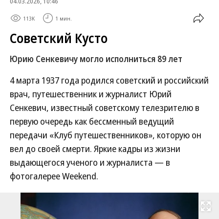
04.03.2026, 10:46
113K
1 мин.
Советский Кусто
Юрию Сенкевичу могло исполниться 89 лет
4 марта 1937 года родился советский и российский
врач, путешественник и журналист Юрий
Сенкевич, известный советскому телезрителю в
первую очередь как бессменный ведущий
передачи «Клуб путешественников», которую он
вел до своей смерти. Яркие кадры из жизни
выдающегося ученого и журналиста — в
фотогалерее Weekend.
Развернуть на