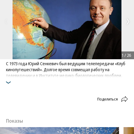
1
/
26
С 1973 года Юрий Сенкевич был ведущим телепередачи «Клуб
кинопутешествий». Долгое время совмещал работу на
телевидении и в Институте медико-биологических проблем,
где он заведовал отделом научно-медицинской и технической
информации
Фото: Птицын / РИА Новости
Поделиться
Показы