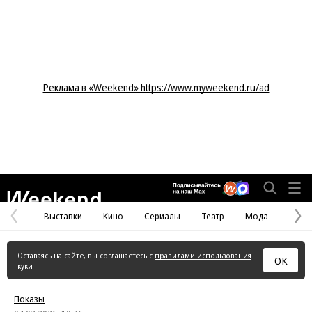
Реклама в «Weekend» https://www.myweekend.ru/ad
Weekend
Выставки
Кино
Сериалы
Театр
Мода
Предыдущая
С
страница
с
Оставаясь на сайте, вы соглашаетесь с
правилами использования
ОК
куки
Показы