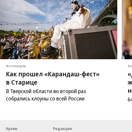
Фотогалерея
Фо
Как прошел «Карандаш-фест»
«
в Старице
ж
н
В Тверской области во второй раз
собрались клоуны со всей России
6
Архив
Редакция