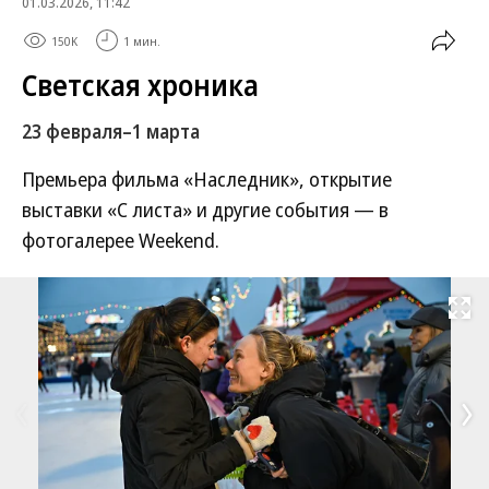
01.03.2026, 11:42
150K
1 мин.
Светская хроника
23 февраля–1 марта
Премьера фильма «Наследник», открытие
выставки «С листа» и другие события — в
фотогалерее Weekend.
Развернуть на