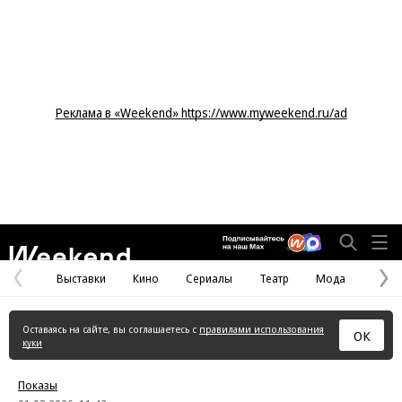
Реклама в «Weekend» https://www.myweekend.ru/ad
Weekend
Выставки
Кино
Сериалы
Театр
Мода
Предыдущая
С
страница
с
Оставаясь на сайте, вы соглашаетесь с
правилами использования
ОК
куки
Показы