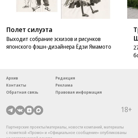
Полет силуэта
Т
Ш
Выходит собрание эскизов и рисунков
японского фэшн-дизайнера Ёдзи Ямамото
2
б
Ш
Архив
Редакция
Контакты
Реклама
Обратная связь
Правовая информация
18+
Партнерские проекты/материалы, новости компаний, материалы
с пометкой «Промо» и «Официальное сообщение» опубликованы
на коммерческой основе.