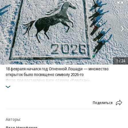
Развернуть на
1
/
24
18 февраля начался год Огненной Лошади — множество
открыток было посвящено символу 2026-го
Фото: предоставлено парк-отелем «Кумуткан»
Поделиться
Авторы:
Влад Никифоров