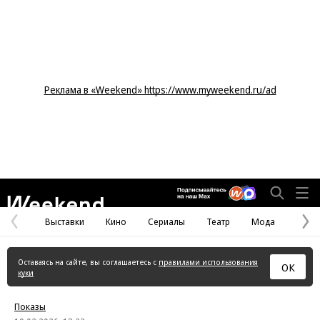
Реклама в «Weekend» https://www.myweekend.ru/ad
Weekend
Выставки
Кино
Сериалы
Театр
Мода
Предыдущая
С
страница
с
Оставаясь на сайте, вы соглашаетесь с
правилами использования
ОК
куки
Показы