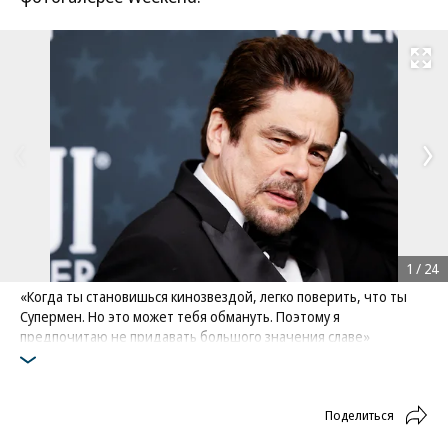
Развернуть на
1
/
24
«Когда ты становишься кинозвездой, легко поверить, что ты
Супермен. Но это может тебя обмануть. Поэтому я
предпочитаю не придавать большого значения славе»
Бенисио дель Торо на вручении Critics’ Choice Awards в Санта-
Монике, 2026 год
Фото: Caroline Brehman / Reuters
Поделиться