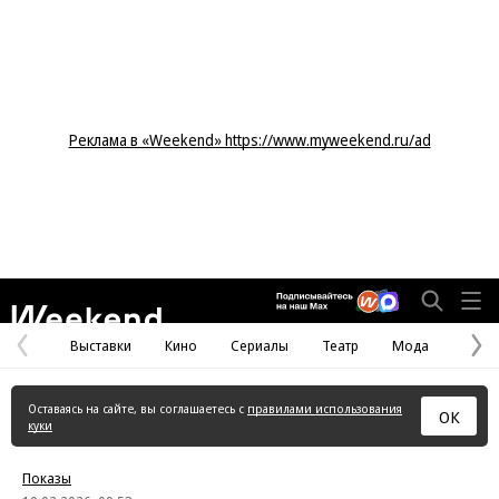
Реклама в «Weekend» https://www.myweekend.ru/ad
Weekend
Выставки
Кино
Сериалы
Театр
Мода
Предыдущая
С
страница
с
Оставаясь на сайте, вы соглашаетесь с
правилами использования
ОК
куки
Показы