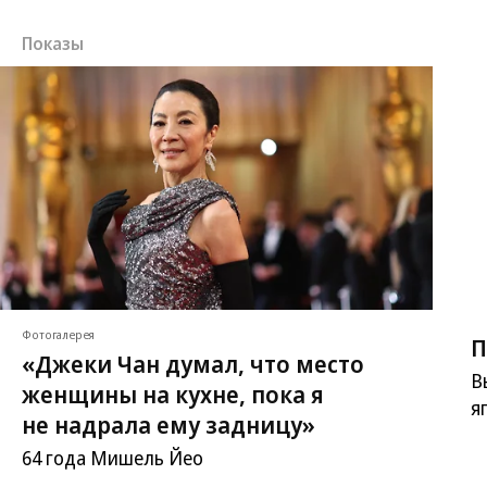
Показы
Фотогалерея
П
«Джеки Чан думал, что место
В
женщины на кухне, пока я
я
не надрала ему задницу»
64 года Мишель Йео