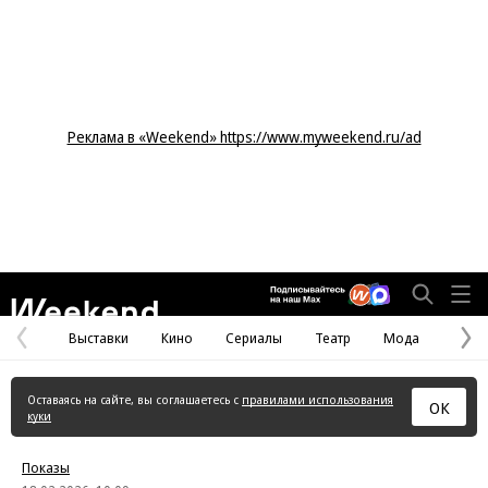
Реклама в «Weekend» https://www.myweekend.ru/ad
Weekend
Выставки
Кино
Сериалы
Театр
Мода
Предыдущая
С
страница
с
Оставаясь на сайте, вы соглашаетесь с
правилами использования
ОК
куки
Показы