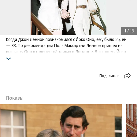
1
/
19
Когда Джон Леннон познакомился с Йоко Оно, ему было 25, ей
— 33. По рекомендации Пола Маккартни Леннон пришел на
выставку Оно в галерее «Индика» в Лондоне. В то время Йоко
была замужем за продюсером Энтони Коксом, у них была дочь
— Кёко Оно Кокс. С предыдущим мужем, композитором Тоси
Итиянаги, Оно рассталась в 1963 году
Поделиться
Фото: AP
Показы