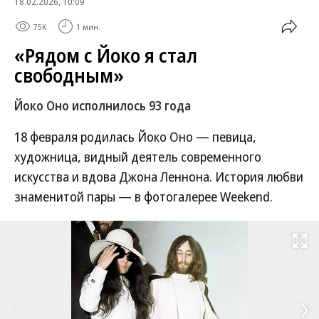
18.02.2026, 10:09
75K
1 мин.
«Рядом с Йоко я стал
свободным»
Йоко Оно исполнилось 93 года
18 февраля родилась Йоко Оно — певица,
художница, видный деятель современного
искусства и вдова Джона Леннона. История любви
знаменитой пары — в фотогалерее Weekend.
Развернуть на