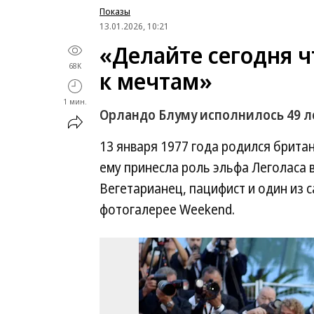
Показы
13.01.2026, 10:21
«Делайте сегодня ч
68K
к мечтам»
1 мин.
Орландо Блуму исполнилось 49 л
13 января 1977 года родился брита
ему принесла роль эльфа Леголаса 
Вегетарианец, пацифист и один из 
фотогалерее Weekend.