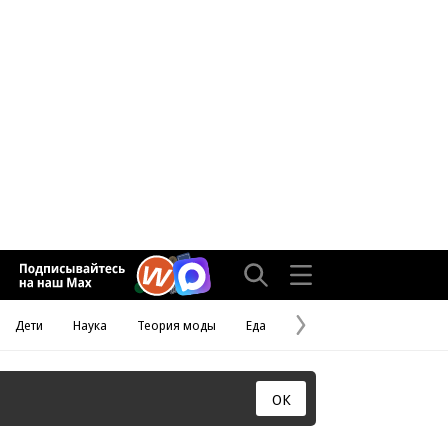
Дети
Наука
Теория моды
Еда
Следующая
страница
ОК