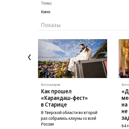
Темы:
Кино
Показы
Фотогалерея
Фото
Как прошел
«Д
«Карандаш-фест»
ме
в Старице
на
не
В Тверской области во второй
за
раз собрались клоуны со всей
России
64 