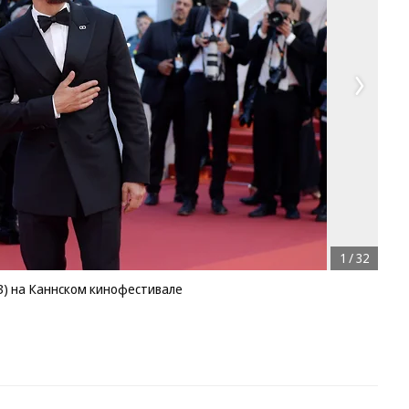
1
/
32
) на Каннском кинофестивале