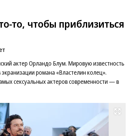
то-то, чтобы приблизиться
ет
нский актер Орландо Блум. Мировую известность
в экранизации романа «Властелин колец».
самых сексуальных актеров современности — в
Развернуть на весь экран