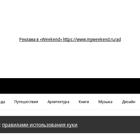
Реклама в «Weekend» https://www.myweekend.ru/ad
да
Путешествия
Архитектура
Книги
Музыка
Дизайн
с
правилами использования куки