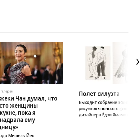
галерея
Полет силуэта
жеки Чан думал, что
Выходит собрание эскизов и
сто женщины
рисунков японского фэшн-
 кухне, пока я
дизайнера Ёдзи Ямамото
 надрала ему
дницу»
года Мишель Йео