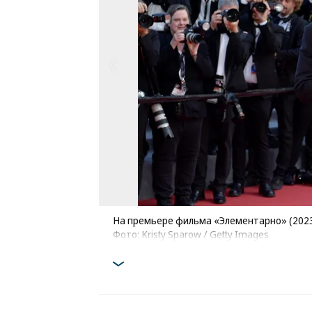
На премьере фильма «Элементарно» (2023
Фото: Kristy Sparow / Getty Images