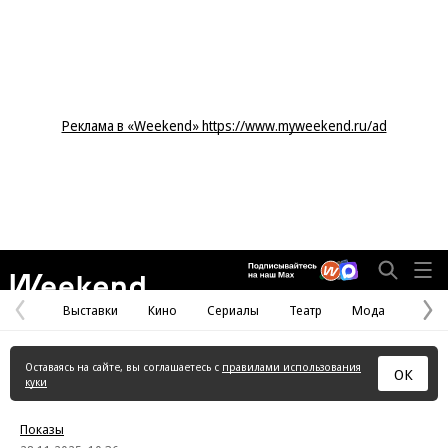
Реклама в «Weekend» https://www.myweekend.ru/ad
Weekend
Выставки
Кино
Сериалы
Театр
Мода
Предыдущая
С
страница
с
Оставаясь на сайте, вы соглашаетесь с
правилами использования
ОК
куки
Показы