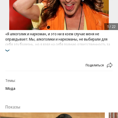
1
/
22
«Я алкоголик и наркоман, и это ни в коем случае меня не
оправдывает. Мы, алкоголики и наркоманы, не выбирали для
себя эту болезнь, но я взял на себя полную ответственность за
нее и за свое восстановление»
Фото: Benoit Tessier / Reuters
Поделиться
Темы:
Мода
Показы