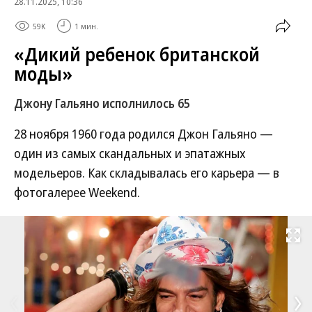
28.11.2025, 10:36
59K
1 мин.
«Дикий ребенок британской
моды»
Джону Гальяно исполнилось 65
28 ноября 1960 года родился Джон Гальяно —
один из самых скандальных и эпатажных
модельеров. Как складывалась его карьера — в
фотогалерее Weekend.
Развернуть на