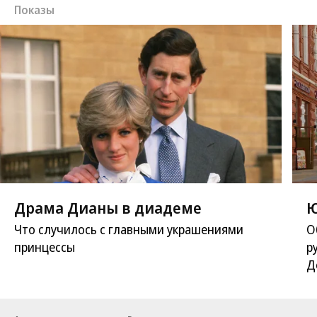
Показы
Драма Дианы в диадеме
Ю
Что случилось с главными украшениями
О
принцессы
р
Д