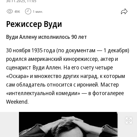
30.11.2025, 11:05
49K
1 мин.
Режиссер Вуди
Вуди Аллену исполнилось 90 лет
30 ноября 1935 года (по документам — 1 декабря)
родился американский кинорежиссер, актер и
сценарист Вуди Аллен. На его счету четыре
«Оскара» и множество других наград, к которым
сам обладатель относится с иронией. Мастер
«интеллектуальной комедии» — в фотогалерее
Weekend.
Развернуть на