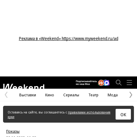
Реклама в «Weekend» https://www.myweekend.ru/ad
Weekend
Выставки
Кино
Сериалы
Театр
Мода
Предыдущая
С
страница
с
Оставаясь на сайте, вы соглашаетесь с
правилами использования
ОК
куки
Показы