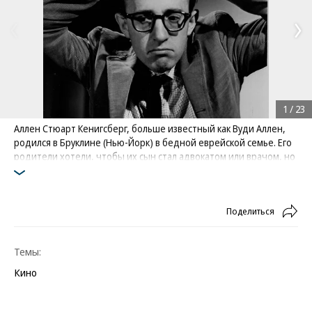
1
/
23
Аллен Стюарт Кенигсберг, больше известный как Вуди Аллен,
родился в Бруклине (Нью-Йорк) в бедной еврейской семье. Его
родители хотели, чтобы их сын стал адвокатом или врачом, но
он выбрал кино
Фото: AP
Поделиться
Темы:
Кино