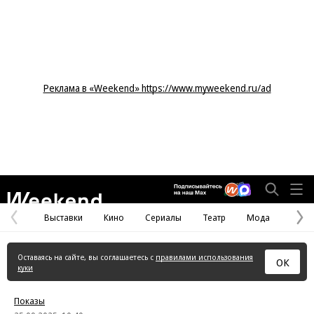
Реклама в «Weekend» https://www.myweekend.ru/ad
Weekend
Выставки
Кино
Сериалы
Театр
Мода
Предыдущая
С
страница
с
Оставаясь на сайте, вы соглашаетесь с
правилами использования
ОК
куки
Показы