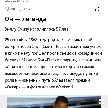
25.09.2025, 10:40
91K
1 мин.
Он — легенда
Уиллу Смиту исполнилось 57 лет
25 сентября 1968 года родился американский
актер и певец Уилл Смит. Первый заметный успех
в кино к нему пришел после съемок в комедийном
боевике Майкла Бэя «Плохие парни», а франшиза
«Люди в черном» превратила в одну из самых
высокооплачиваемых звезд Голливуда. Лучшие
роли и жизненный путь обладателя премии
«Оскар» — в фотогалерее Weekend.
Развернуть на