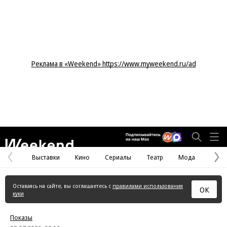
Реклама в «Weekend» https://www.myweekend.ru/ad
Weekend
Выставки
Кино
Сериалы
Театр
Мода
Предыдущая
С
страница
с
Оставаясь на сайте, вы соглашаетесь с
правилами использования
ОК
куки
Показы