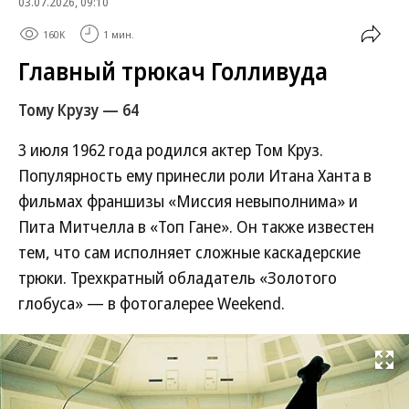
03.07.2026, 09:10
160K
1 мин.
Главный трюкач Голливуда
Тому Крузу — 64
3 июля 1962 года родился актер Том Круз.
Популярность ему принесли роли Итана Ханта в
фильмах франшизы «Миссия невыполнима» и
Пита Митчелла в «Топ Гане». Он также известен
тем, что сам исполняет сложные каскадерские
трюки. Трехкратный обладатель «Золотого
глобуса» — в фотогалерее Weekend.
Развернуть на