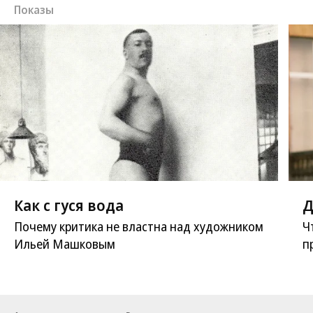
Показы
Как с гуся вода
Д
Почему критика не властна над художником
Ч
Ильей Машковым
п