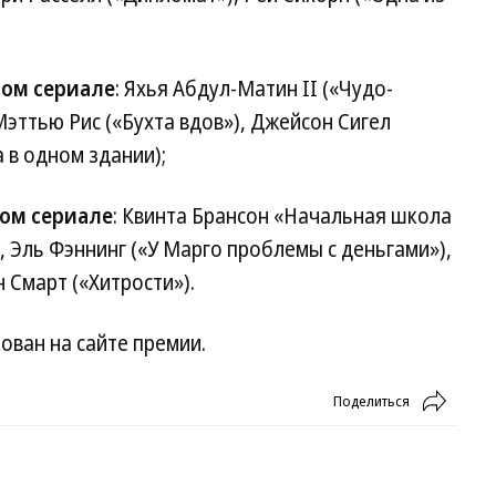
ном сериале
: Яхья Абдул-Матин II («Чудо-
 Мэттью Рис («Бухта вдов»), Джейсон Сигел
 в одном здании);
ом сериале
: Квинта Брансон «Начальная школа
, Эль Фэннинг («У Марго проблемы с деньгами»),
 Смарт («Хитрости»).
ован на сайте премии.
Поделиться