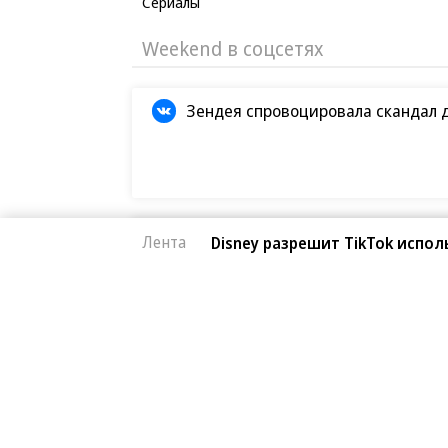
Сериалы
Новости партнеров
«Блестящая»
Ирина Безрукова
Новикова рассказала
инвалидном крес
о похищении детей
поклонники заб
тревогу
Лента
Disney разрешит TikTok испо
Лев напал на пастуха
Экстремальная ж
в Индии
ученые предупр
о новых вызовах
Weekend в соцсетях
Зендея спровоцировала скандал 