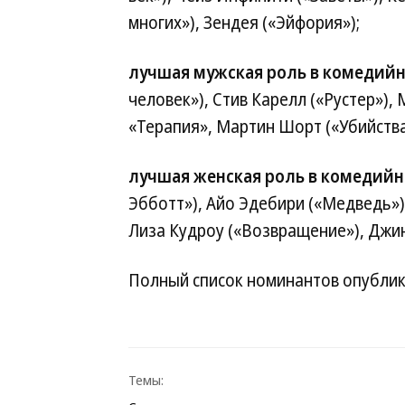
многих»), Зендея («Эйфория»);
лучшая мужская роль в комедий
человек»), Стив Карелл («Рустер»),
«Терапия», Мартин Шорт («Убийства
лучшая женская роль в комедийн
Эбботт»), Айо Эдебири («Медведь»)
Лиза Кудроу («Возвращение»), Джин
Полный список номинантов опублик
Темы: