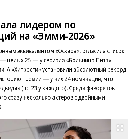
тала лидером по
ций на «Эмми-2026»
онным эквивалентом «Оскара», огласила список
 — целых 25 — у сериала «Больница Питт»,
и. А «Хитрости»
установили
абсолютный рекорд
историю премии — у них 24 номинации, что
дведя» (по 23 у каждого). Среди фаворитов
ого сразу несколько актеров с двойными
.
Развернуть на весь экран