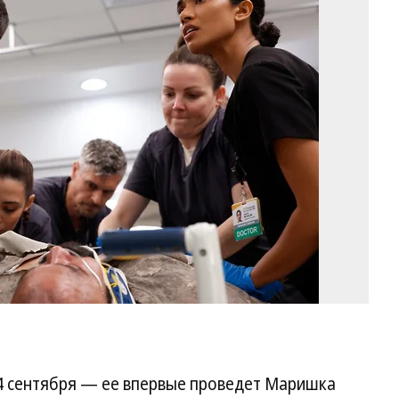
Ка
из
се
«Б
Пи
20
Фо
Jo
We
Pr
4 сентября — ее впервые проведет Маришка