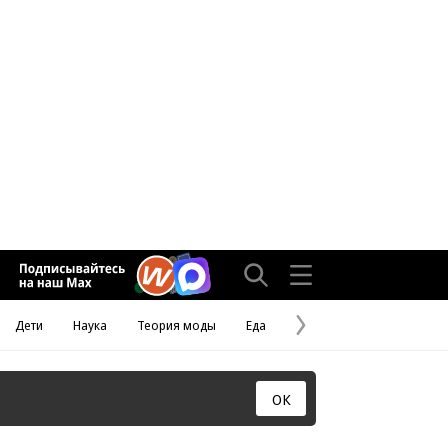
Дети
Наука
Теория моды
Еда
Следующая
страница
ОК