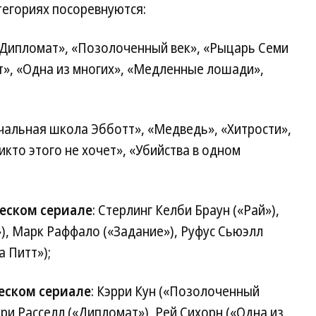
тегориях посоревнуются:
«Дипломат», «Позолоченный век», «Рыцарь Семи
т», «Одна из многих», «Медленные лошади»,
ачальная школа Эбботт», «Медведь», «Хитрости»,
кто этого не хочет», «Убийства в одном
еском сериале
: Стерлинг Келби Браун («Рай»),
, Марк Раффало («Задание»), Руфус Сьюэлл
 Питт»);
еском сериале
: Кэрри Кун («Позолоченный
ери Расселл («Дипломат»), Рей Сихорн («Одна из