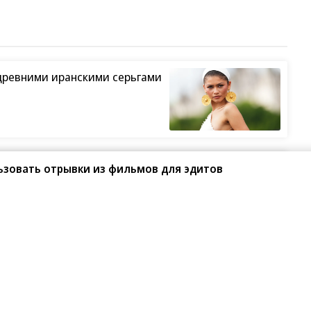
 в
Какие трендовые
Казахстан готовит
ле:
блюда можно
платный въезд: кого
или
приготовить из
коснутся новые
крапивы
правила
льзовать отрывки из фильмов для эдитов
ара:
Лерчек
Ученые выяснили: без
едили
продемонстрировала
этого Земля могла
хейтерам
остаться без жизни
послеоперационный
шрам
древними иранскими серьгами