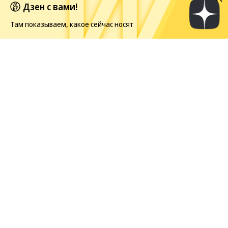
Дзен с вами!
Мамонова»
Там показываем, какое сейчас носят
Европейская засуха в этом году бьет рекорды
Новости
08.08.2026, 14:00
467
1 мин.
Netflix показал первый кадр со
съемок «Одноклассников-3» с
Адамом Сэндлером
Съемки «Одноклассников-3» официально
стартовали
в Нью-Джерси. Netflix объявил
полный состав актеров и показал первое фото со
съемочной площадки, где герои сидят за