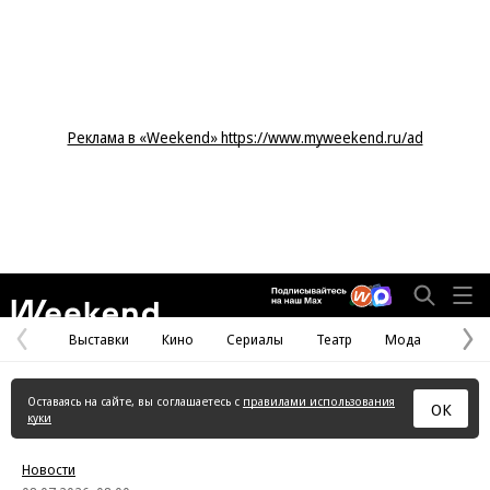
Реклама в «Weekend» https://www.myweekend.ru/ad
Weekend
Выставки
Кино
Сериалы
Театр
Мода
Предыдущая
С
страница
с
Оставаясь на сайте, вы соглашаетесь с
правилами использования
ОК
куки
Новости