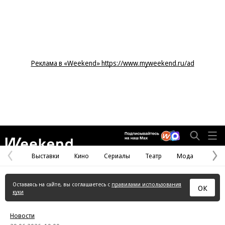
Реклама в «Weekend» https://www.myweekend.ru/ad
Weekend
Выставки
Кино
Сериалы
Театр
Мода
Предыдущая
С
страница
с
Оставаясь на сайте, вы соглашаетесь с
правилами использования
ОК
куки
Новости