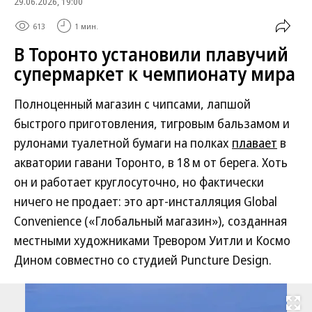
29.06.2026, 19:00
613
1 мин.
В Торонто установили плавучий
супермаркет к чемпионату мира
Полноценный магазин с чипсами, лапшой
быстрого приготовления, тигровым бальзамом и
рулонами туалетной бумаги на полках
плавает
в
акватории гавани Торонто, в 18 м от берега. Хоть
он и работает круглосуточно, но фактически
ничего не продает: это арт-инсталляция Global
Convenience («Глобальный магазин»), созданная
местными художниками Тревором Уитли и Космо
Дином совместно со студией Puncture Design.
Развернуть на