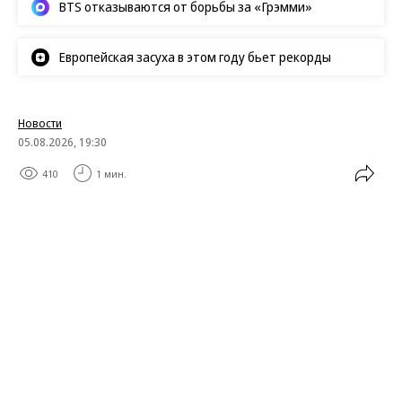
BTS отказываются от борьбы за «Грэмми»
Европейская засуха в этом году бьет рекорды
Новости
05.08.2026, 19:30
410
1 мин.
В Великом Новгороде покажут
диалог сказки и современного
искусства
15 августа в Выставочных залах на Ярославовом
дворище откроется выставка «Сказка рядом» —
совместный проект московского Музея русского
импрессионизма и Новгородского музея-
заповедника. Экспозиция построена как