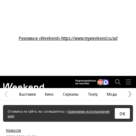
Реклама в «Weekend» https://www.myweekend.ru/ad
Weekend
Выставки
Кино
Сериалы
Театр
Мода
Предыдущая
С
страница
с
Оставаясь на сайте, вы соглашаетесь с
правилами использования
ОК
куки
Новости