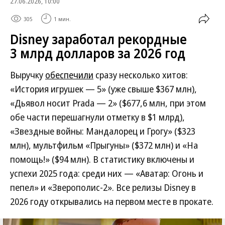
27.06.2026, 10:00
305
1 мин.
Disney заработал рекордные
3 млрд долларов за 2026 год
Выручку
обеспечили
сразу несколько хитов:
«История игрушек — 5» (уже свыше $367 млн),
«Дьявол носит Prada — 2» ($677,6 млн, при этом
обе части перешагнули отметку в $1 млрд),
«Звездные войны: Мандалорец и Грогу» ($323
млн), мультфильм «Прыгуны» ($372 млн) и «На
помощь!» ($94 млн). В статистику включены и
успехи 2025 года: среди них — «Аватар: Огонь и
пепел» и «Зверополис-2». Все релизы Disney в
2026 году открывались на первом месте в прокате.