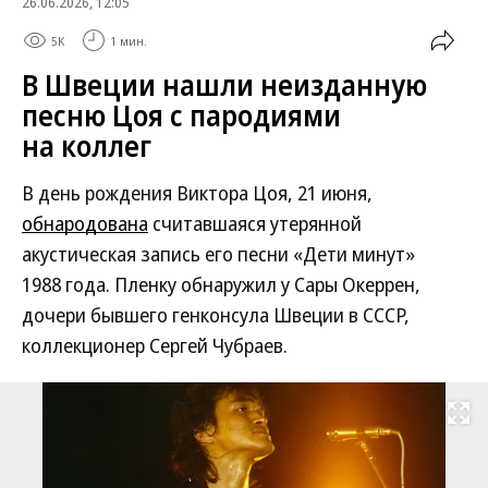
26.06.2026, 12:05
5K
1 мин.
В Швеции нашли неизданную
песню Цоя с пародиями
на коллег
В день рождения Виктора Цоя, 21 июня,
обнародована
считавшаяся утерянной
акустическая запись его песни «Дети минут»
1988 года. Пленку обнаружил у Сары Океррен,
дочери бывшего генконсула Швеции в СССР,
коллекционер Сергей Чубраев.
Развернуть на