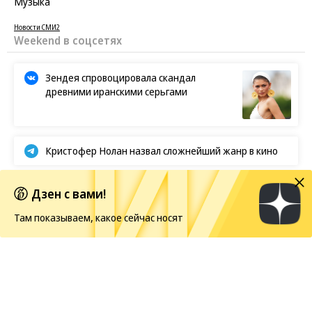
Музыка
Новости СМИ2
Weekend в соцсетях
Зендея спровоцировала скандал
древними иранскими серьгами
Кристофер Нолан назвал сложнейший жанр в кино
BTS отказываются от борьбы за «Грэмми»
Дзен с вами!
Там показываем, какое сейчас носят
Европейская засуха в этом году бьет рекорды
Новости
05.08.2026, 19:30