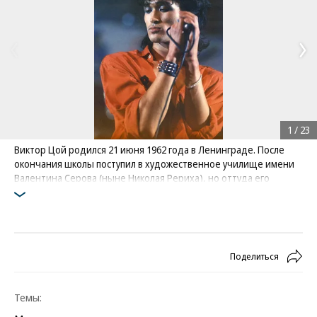
1
/
23
Виктор Цой родился 21 июня 1962 года в Ленинграде. После
окончания школы поступил в художественное училище имени
Валентина Серова (ныне Николая Рериха), но оттуда его
отчислили за неуспеваемость. Он поступил в ПТУ и получил
специальность резчика по дереву
Фото: Коммерсантъ / Дмитрий Конрадт
Поделиться
Темы: