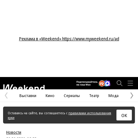
Реклама в «Weekend» https://www.myweekend.ru/ad
Weekend
Выставки
Кино
Сериалы
Театр
Мода
Предыдущая
С
страница
с
Оставаясь на сайте, вы соглашаетесь с
правилами использования
ОК
куки
Новости