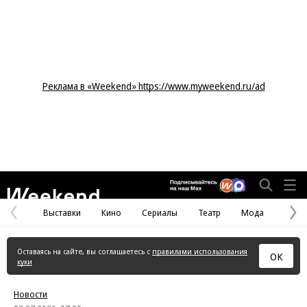
Реклама в «Weekend» https://www.myweekend.ru/ad
Weekend
Выставки
Кино
Сериалы
Театр
Мода
Предыдущая
С
страница
с
Оставаясь на сайте, вы соглашаетесь с
правилами использования
ОК
куки
Новости