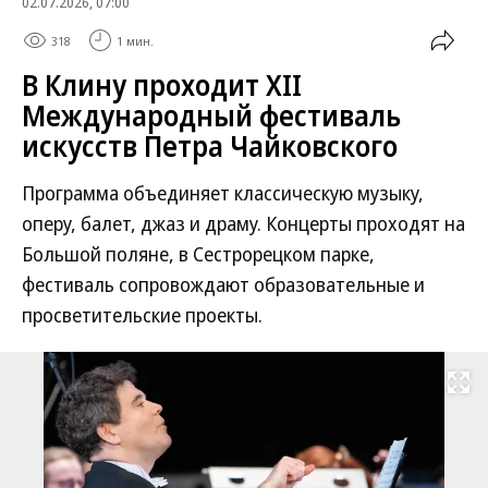
02.07.2026, 07:00
318
1 мин.
В Клину проходит XII
Международный фестиваль
искусств Петра Чайковского
Программа объединяет классическую музыку,
оперу, балет, джаз и драму. Концерты проходят на
Большой поляне, в Сестрорецком парке,
фестиваль сопровождают образовательные и
просветительские проекты.
Развернуть на