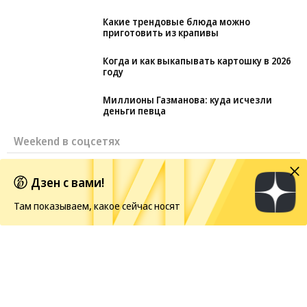
Какие трендовые блюда можно
приготовить из крапивы
Когда и как выкапывать картошку в 2026
году
Миллионы Газманова: куда исчезли
деньги певца
Weekend в соцсетях
Зендея спровоцировала скандал
Дзен с вами!
древними иранскими серьгами
Там показываем, какое сейчас носят
Кристофер Нолан назвал сложнейший жанр в кино
BTS отказываются от борьбы за «Грэмми»