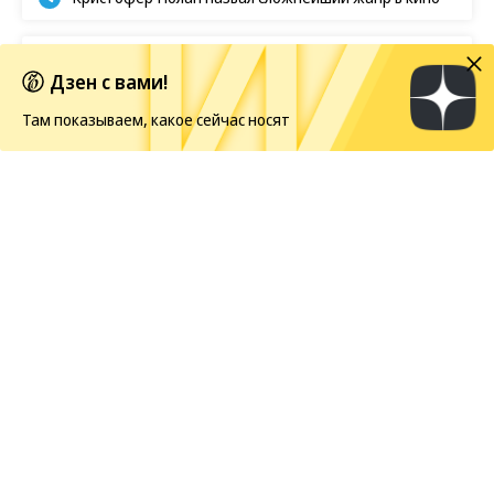
Первые кадры фильма «Четыре жизни Петра
Дзен с вами!
Мамонова»
Там показываем, какое сейчас носят
Европейская засуха в этом году бьет рекорды
Новости
08.08.2026, 14:00
779
1 мин.
Netflix показал первый кадр со
съемок «Одноклассников-3» с
Адамом Сэндлером
Съемки «Одноклассников-3» официально
стартовали
в Нью-Джерси. Netflix объявил