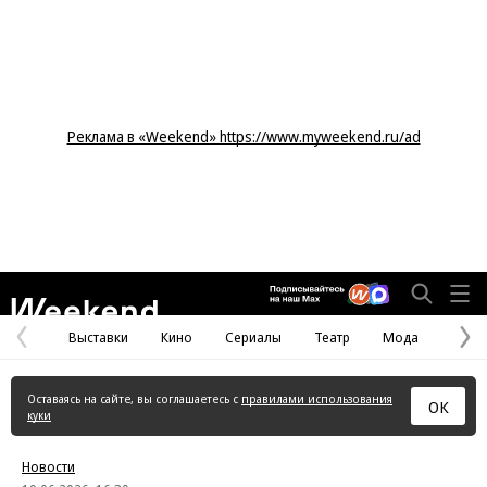
Реклама в «Weekend» https://www.myweekend.ru/ad
Weekend
Выставки
Кино
Сериалы
Театр
Мода
Предыдущая
С
страница
с
Оставаясь на сайте, вы соглашаетесь с
правилами использования
ОК
куки
Новости