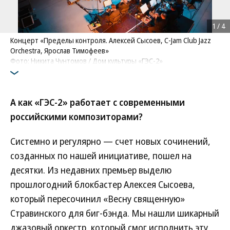
1
/
4
Концерт «Пределы контроля. Алексей Сысоев, C-Jam Club Jazz
Orchestra, Ярослав Тимофеев»
Фото: Никита Чунтомов / Дом культуры «ГЭС-2»
А как «ГЭС-2» работает с современными
российскими композиторами?
Системно и регулярно — счет новых сочинений,
созданных по нашей инициативе, пошел на
десятки. Из недавних премьер выделю
прошлогодний блокбастер Алексея Сысоева,
который пересочинил «Весну священную»
Стравинского для биг-бэнда. Мы нашли шикарный
джазовый оркестр, который смог исполнить эту