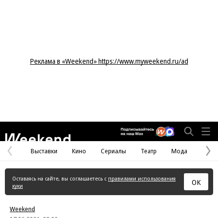
Реклама в «Weekend» https://www.myweekend.ru/ad
Weekend
Выставки
Кино
Сериалы
Театр
Мода
Предыдущая
С
страница
с
Оставаясь на сайте, вы соглашаетесь с
правилами использования
ОК
куки
Weekend