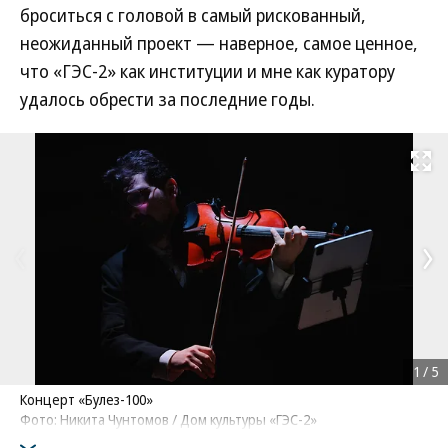
броситься с головой в самый рискованный,
неожиданный проект — наверное, самое ценное,
что «ГЭС-2» как институции и мне как куратору
удалось обрести за последние годы.
Развернуть на
1
/
5
Концерт «Булез-100»
Фото: Никита Чунтомов / Дом культуры «ГЭС-2»