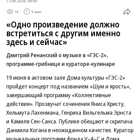
17.06.2026, 08:00
1K
9 мин.
«Одно произведение должно
встретиться с другим именно
здесь и сейчас»
Дмитрий Ренанский о музыке в «ГЭС-2»,
программе-грибнице и кураторе-кулинаре
19 июня в актовом зале Дома культуры «ГЭС-2»
пройдет концерт под названием «Шум и ярость»,
завершающий программу «Коллективные
действия». Прозвучат сочинения Яниса Христу,
Хельмута Лахенмана, Генриха Вильгельма Эрнста
и Камиля Сен-Санса. Публике обещают и скрипача
Даниила Когана в неожиданном качестве. Куратор
музыкальных программ фонда V–A–C и Дома