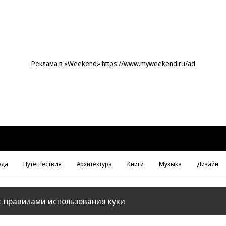
Реклама в «Weekend» https://www.myweekend.ru/ad
да
Путешествия
Архитектура
Книги
Музыка
Дизайн
с
правилами использования куки