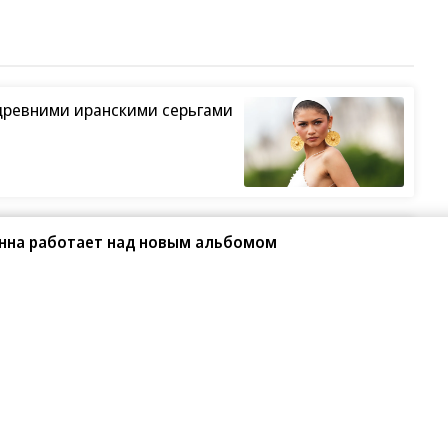
о
Будущие новогодние
Черепаха на обед
праздники будут на
и дешевое такси: чем
ианна работает над новым альбомом
луг в
день короче прошлых
россиян покоряет
Китай
Почему дата 4 августа
Что поразило
лен
2026 пугает
жительницу Эстонии
поклонников Рэя
после переезда в