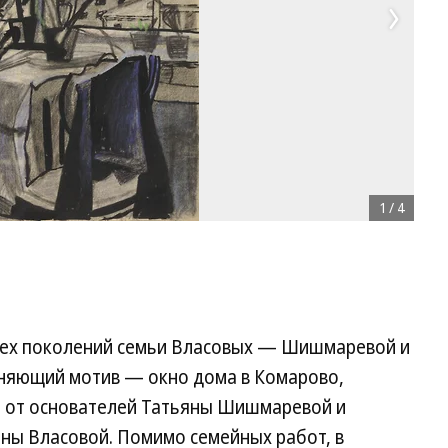
1
/
4
рех поколений семьи Власовых — Шишмаревой и
няющий мотив — окно дома в Комарово,
и: от основателей Татьяны Шишмаревой и
яны Власовой. Помимо семейных работ, в