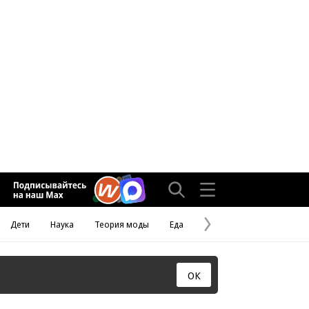
Дети
Наука
Теория моды
Еда
Следующая
страница
ОК