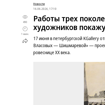
Новости
16.06.2026, 17:10
Работы трех покол
490
художников покажут
1 мин.
17 июня в петербургской KGallery о
Власовых — Шишмаревой» — проек
ровеснице XX века.