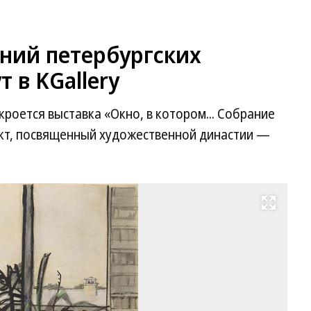
ений петербургских
 в KGallery
ткроется выставка «Окно, в котором... Собрание
т, посвященный художественной династии —
Развернуть на весь экран