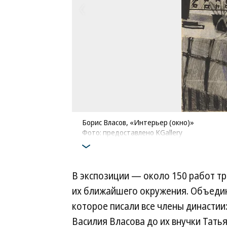
Борис Власов, «Интерьер (окно)»
Фото: предоставлено KGallery
В экспозиции — около 150 работ т
их ближайшего окружения. Объеди
которое писали все члены династи
Василия Власова до их внучки Тать