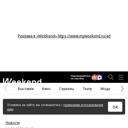
Реклама в «Weekend» https://www.myweekend.ru/ad
Weekend
Выставки
Кино
Сериалы
Театр
Мода
Предыдущая
С
страница
с
Оставаясь на сайте, вы соглашаетесь с
правилами использования
ОК
куки
Новости