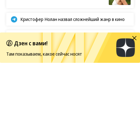
Кристофер Нолан назвал сложнейший жанр в кино
BTS отказываются от борьбы за «Грэмми»
Дзен с вами!
Там показываем, какое сейчас носят
Европейская засуха в этом году бьет рекорды
Новости
07.08.2026, 06:00
259
1 мин.
В Сардинии расчистили
гробницу гигантов
На участке археологического комплекса Каррарсу-
Иддиа в Италии археологи
обнаружили
скрытую