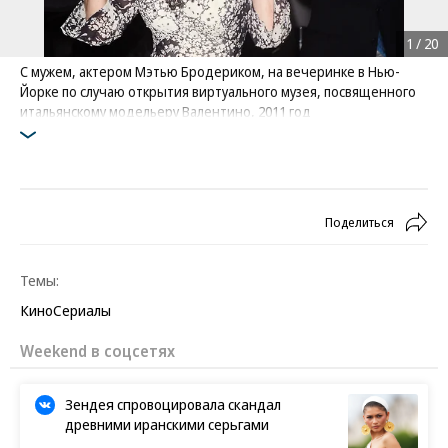
1
/
20
С мужем, актером Мэтью Бродериком, на вечеринке в Нью-
Йорке по случаю открытия виртуального музея, посвященного
итальянскому модельеру Валентино, 2011 год
Фото: Carlo Allegri / Reuters
Поделиться
Темы:
Кино
Сериалы
Weekend в соцсетях
Зендея спровоцировала скандал
древними иранскими серьгами