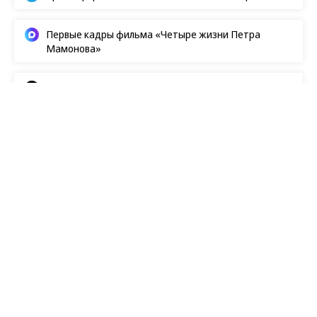
Первые кадры фильма «Четыре жизни Петра
Мамонова»
Европейская засуха в этом году бьет рекорды
Архив
Редакция
Контакты
Реклама
Обратная связь
Правовая информация
18+