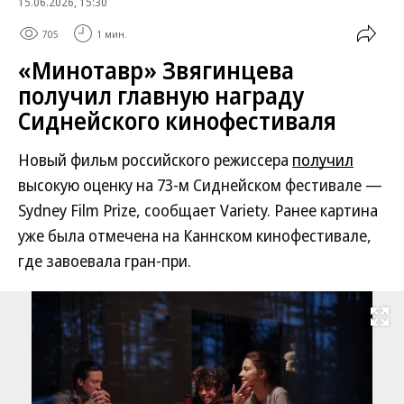
15.06.2026, 15:30
705
1 мин.
«Минотавр» Звягинцева
получил главную награду
Сиднейского кинофестиваля
Новый фильм российского режиссера
получил
высокую оценку на 73-м Сиднейском фестивале —
Sydney Film Prize, сообщает Variety. Ранее картина
уже была отмечена на Каннском кинофестивале,
где завоевала гран-при.
Развернуть на