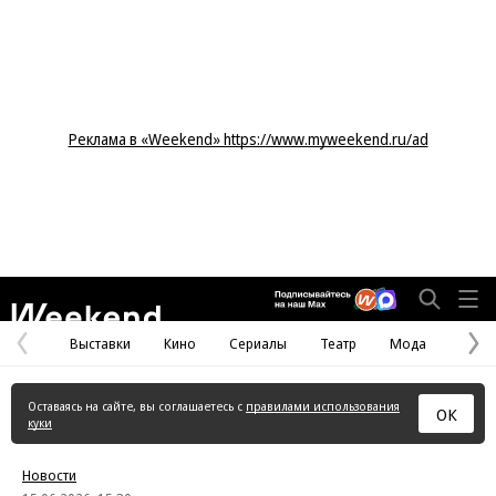
Реклама в «Weekend» https://www.myweekend.ru/ad
Weekend
Выставки
Кино
Сериалы
Театр
Мода
Предыдущая
С
страница
с
Оставаясь на сайте, вы соглашаетесь с
правилами использования
ОК
куки
Новости