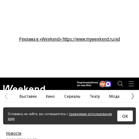
Реклама в «Weekend» https://www.myweekend.ru/ad
Weekend
Выставки
Кино
Сериалы
Театр
Мода
Предыдущая
С
страница
с
Оставаясь на сайте, вы соглашаетесь с
правилами использования
ОК
куки
Новости