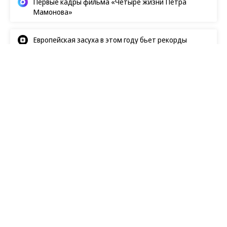
Первые кадры фильма «Четыре жизни Петра
Мамонова»
Европейская засуха в этом году бьет рекорды
Новости
09.08.2026, 08:00
124
1 мин.
Lego выпустит новый набор к 25-
летию «Гарри Поттера»
Компания
анонсировала
набор «Министерство
магии. Коллекционное издание», приуроченный к
25-летию серии о Гарри Поттере. Конструктор из
3491 детали воссоздает локацию из фильмов
«Орден Феникса» и «Дары Смерти» — готовая