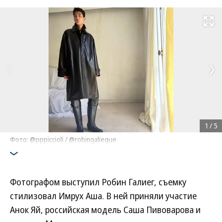
Развернуть на
1
/
5
Фото: @pppiccioli / @robingaliegue
Фотографом выступил Робин Галиег, съемку
стилизовал Имрух Аша. В ней приняли участие
Анок Яй, российская модель Саша Пивоварова и