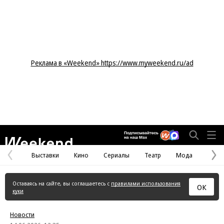
Реклама в «Weekend» https://www.myweekend.ru/ad
Weekend
Выставки
Кино
Сериалы
Театр
Мода
Предыдущая
С
страница
с
Оставаясь на сайте, вы соглашаетесь с
правилами использования
ОК
куки
Новости