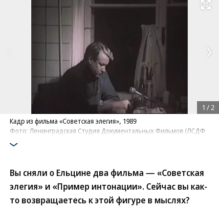
Развернуть на
1
/
2
Кадр из фильма «Советская элегия», 1989
Фото: Ленинградская Студия Документальных Фильмов (ЛСДФ
Вы сняли о Ельцине два фильма — «Советская
элегия» и «Пример интонации». Сейчас вы как-
то возвращаетесь к этой фигуре в мыслях?