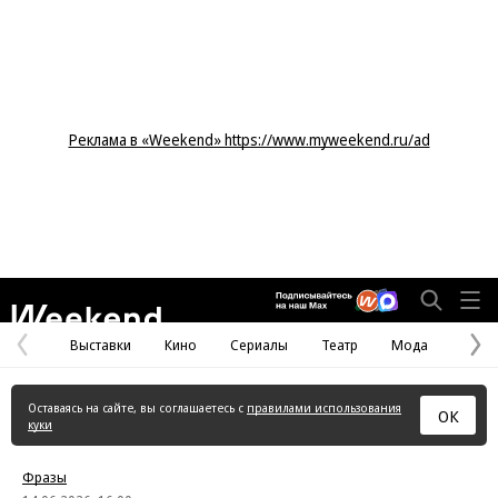
Реклама в «Weekend» https://www.myweekend.ru/ad
Weekend
Выставки
Кино
Сериалы
Театр
Мода
Предыдущая
С
страница
с
Оставаясь на сайте, вы соглашаетесь с
правилами использования
ОК
куки
Фразы