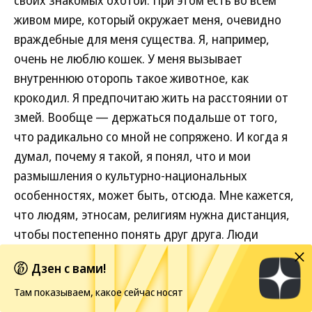
своих знакомых охотой. При этом есть во всем
живом мире, который окружает меня, очевидно
враждебные для меня существа. Я, например,
очень не люблю кошек. У меня вызывает
внутреннюю оторопь такое животное, как
крокодил. Я предпочитаю жить на расстоянии от
змей. Вообще — держаться подальше от того,
что радикально со мной не сопряжено. И когда я
думал, почему я такой, я понял, что и мои
размышления о культурно-национальных
особенностях, может быть, отсюда. Мне кажется,
что людям, этносам, религиям нужна дистанция,
чтобы постепенно понять друг друга. Люди
разных национальных культур должны жить на
Дзен с вами!
некоторой дистанции.
Там показываем, какое сейчас носят
Вы много говорите и про традицию, и про