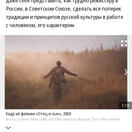
даже себе представить, как трудно режиссеру в
России, в Советском Союзе, сделать все поперек
традиции и принципов русской культуры в работе
с человеком, его характером.
Развернуть на
1
/
8
Кадр из фильма «Отец и сын», 2003
Фото: Lumen Films; Mikado Film; Никола Фильм; Zero Film GmbH