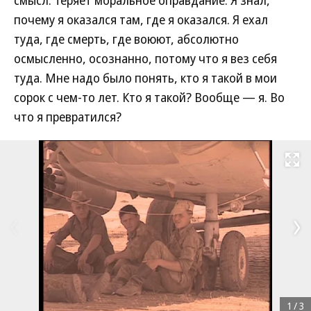
смысл. Теряет моральное оправдание. Я знал,
почему я оказался там, где я оказался. Я ехал
туда, где смерть, где воюют, абсолютно
осмысленно, осознанно, потому что я вез себя
туда. Мне надо было понять, кто я такой в мои
сорок с чем-то лет. Кто я такой? Вообще — я. Во
что я превратился?
Развернуть на
1
/
3