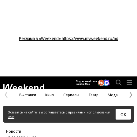
Реклама в «Weekend» https://www.myweekend.ru/ad
Weekend
Выставки
Кино
Сериалы
Театр
Мода
Предыдущая
С
страница
с
Оставаясь на сайте, вы соглашаетесь с
правилами использования
ОК
куки
Новости