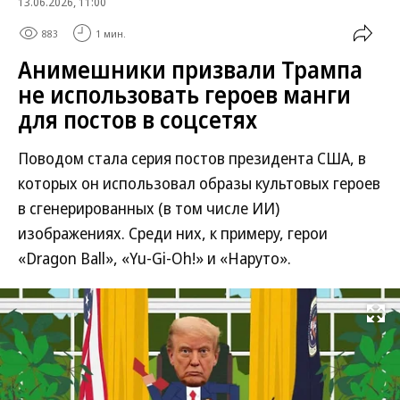
13.06.2026, 11:00
883
1 мин.
Анимешники призвали Трампа
не использовать героев манги
для постов в соцсетях
Поводом стала серия постов президента США, в
которых он использовал образы культовых героев
в сгенерированных (в том числе ИИ)
изображениях. Среди них, к примеру, герои
«Dragon Ball», «Yu-Gi-Oh!» и «Наруто».
Развернуть на