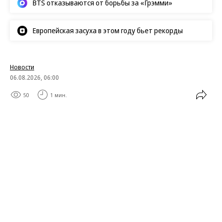
рекорд
Weekend в соцсетях
Зендея спровоцировала скандал
древними иранскими серьгами
Кристофер Нолан назвал сложнейший жанр в кино
BTS отказываются от борьбы за «Грэмми»
Европейская засуха в этом году бьет рекорды
Новости
06.08.2026, 06:00