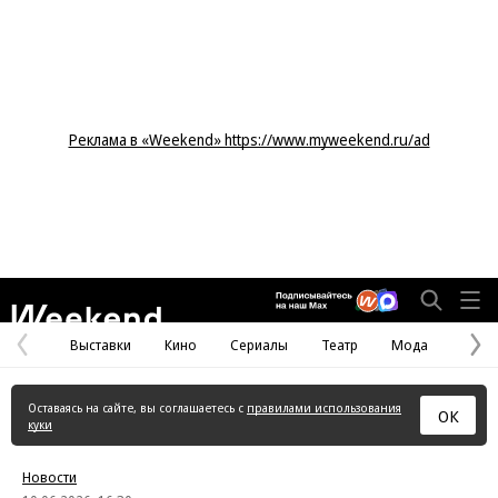
Реклама в «Weekend» https://www.myweekend.ru/ad
Weekend
Выставки
Кино
Сериалы
Театр
Мода
Предыдущая
С
страница
с
Оставаясь на сайте, вы соглашаетесь с
правилами использования
ОК
куки
Новости