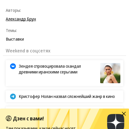
Авторы:
Александр Брун
Темы:
Выставки
Weekend в соцсетях
Зендея спровоцировала скандал
древними иранскими серьгами
Кристофер Нолан назвал сложнейший жанр в кино
BTS отказываются от борьбы за «Грэмми»
Дзен с вами!
Там показываем, какое сейчас носят
Европейская засуха в этом году бьет рекорды