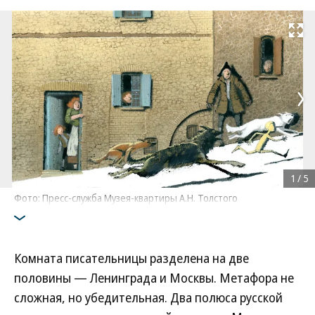
Развернуть на
1
/
5
Фото: Пресс-служба Музея-квартиры А.Н. Толстого
Комната писательницы разделена на две
половины — Ленинграда и Москвы. Метафора не
сложная, но убедительная. Два полюса русской