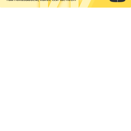
Новости
07.08.2026, 06:00
51
1 мин.
В Сардинии расчистили
гробницу гигантов
На участке археологического комплекса Каррарсу-
Иддиа в Италии археологи
обнаружили
скрытую
под растительностью гробницу гигантов — один
из наиболее ранних и хорошо сохранившихся
образцов погребального зодчества бронзового
века на острове. Памятник на южном склоне
Красту-Литту, на высоте 740 м, включает
полукруглую экседру – нишу, перекрытую куполом,