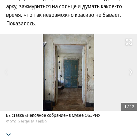
арку, зажмуриться на солнце и думать какое-то
время, что так невозможно красиво не бывает.
Показалось.
Развернуть на
1
/
12
Выставка «Неполное собрание» в Музее ОБЭРИУ
Фото: Sergei Misenko