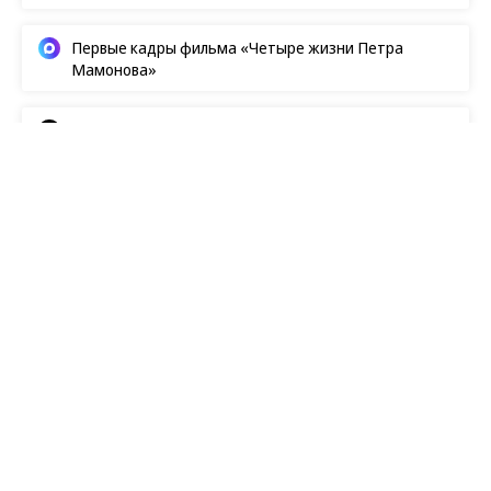
Первые кадры фильма «Четыре жизни Петра
Мамонова»
Европейская засуха в этом году бьет рекорды
Новости
07.08.2026, 20:04
485
1 мин.
Disney признала кассовый
провал «Мандалорца» и
ремейка «Моаны»
Глава компании Джош Д’Амаро на звонке с
инвесторами
признал
, что «Звездные войны:
Мандалорец и Грогу» и игровой ремейк «Моаны»