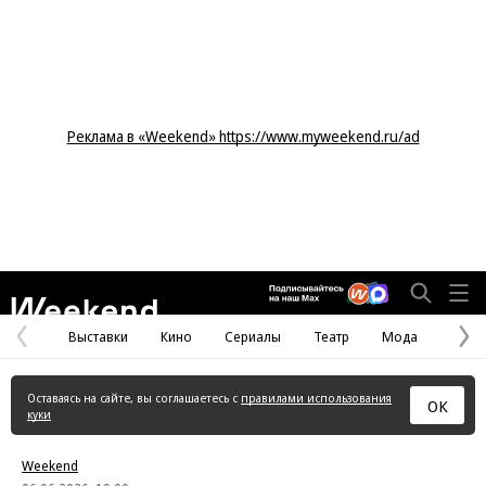
Реклама в «Weekend» https://www.myweekend.ru/ad
Weekend
Выставки
Кино
Сериалы
Театр
Мода
Предыдущая
С
страница
с
Оставаясь на сайте, вы соглашаетесь с
правилами использования
ОК
куки
Weekend