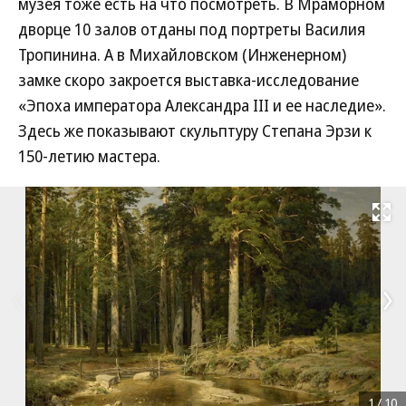
музея тоже есть на что посмотреть. В Мраморном
дворце 10 залов отданы под портреты Василия
Тропинина. А в Михайловском (Инженерном)
замке скоро закроется выставка-исследование
«Эпоха императора Александра III и ее наследие».
Здесь же показывают скульптуру Степана Эрзи к
150-летию мастера.
Развернуть на
1
/
10