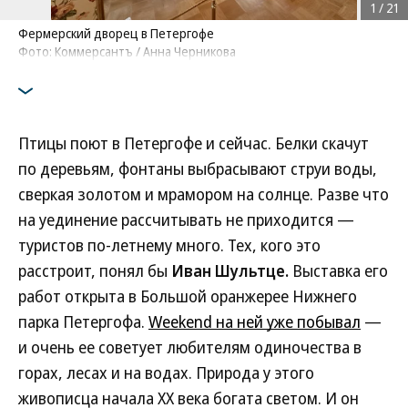
1
/
21
Фермерский дворец в Петергофе
Фото: Коммерсантъ / Анна Черникова
Птицы поют в Петергофе и сейчас. Белки скачут
по деревьям, фонтаны выбрасывают струи воды,
сверкая золотом и мрамором на солнце. Разве что
на уединение рассчитывать не приходится —
туристов по-летнему много. Тех, кого это
расстроит, понял бы
Иван Шультце.
Выставка его
работ открыта в Большой оранжерее Нижнего
парка Петергофа.
Weekend на ней уже побывал
—
и очень ее советует любителям одиночества в
горах, лесах и на водах. Природа у этого
живописца начала XX века богата светом. И он