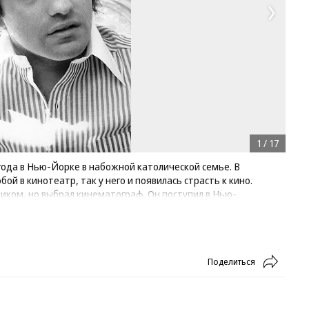
1
/
17
года в Нью-Йорке в набожной католической семье. В
ой в кинотеатр, так у него и появилась страсть к кино.
иком, но выбрал кинематограф. Он поступил в Нью-
учил звание бакалавра
Поделиться