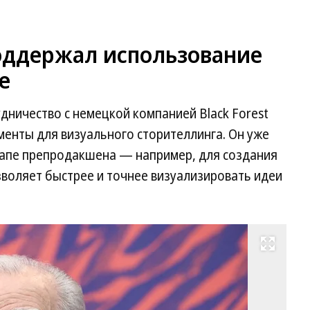
оддержал использование
е
дничество с немецкой компанией Black Forest
енты для визуального сторителлинга. Он уже
этапе препродакшена — например, для создания
озволяет быстрее и точнее визуализировать идеи
Развернуть на весь экран
Фо
Li
Jo