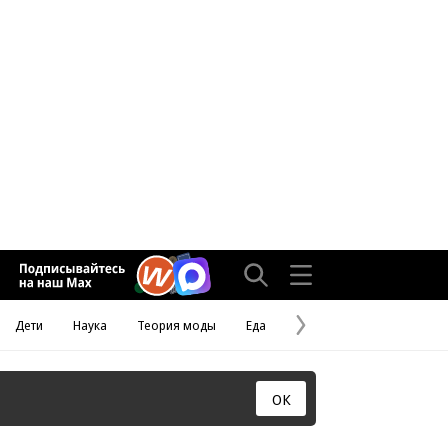
Дети
Наука
Теория моды
Еда
Следующая
страница
ОК