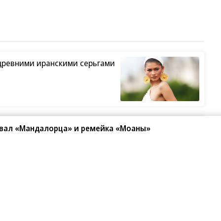
древними иранскими серьгами
ший жанр в кино
овал «Мандалорца» и ремейка «Моаны»
изни Петра Мамонова»
ьет рекорды