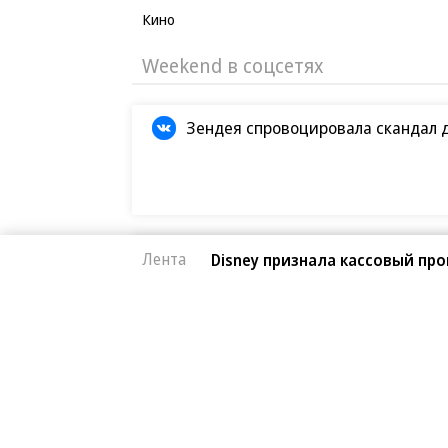
Кино
Weekend в соцсетях
Зендея спровоцировала скандал 
Кристофер Нолан назвал сложней
Лента
Disney признала кассовый пр
Первые кадры фильма «Четыре ж
Европейская засуха в этом году б