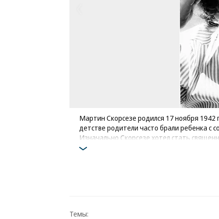
Мартин Скорсезе родился 17 ноября 1942 
детстве родители часто брали ребенка с соб
Изначально Скорсезе хотел стать священн
Йоркский колледж наук и искусств, где пол
Фото: AP
Темы: