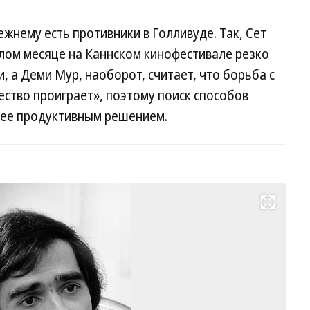
жнему есть противники в Голливуде. Так, Сет
лом месяце на Каннском кинофестивале резко
, а Деми Мур, наоборот, считает, что борьба с
ство проиграет», поэтому поиск способов
олее продуктивным решением.
Развернуть на весь экран