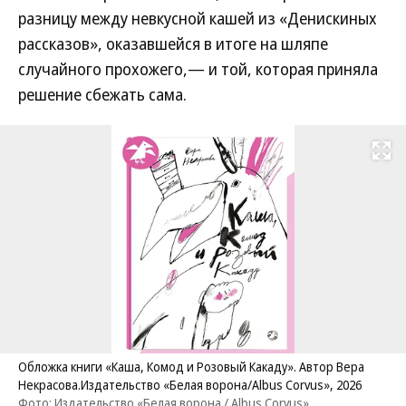
разницу между невкусной кашей из «Денискиных
рассказов», оказавшейся в итоге на шляпе
случайного прохожего,— и той, которая приняла
решение сбежать сама.
Развернуть на
Обложка книги «Каша, Комод и Розовый Какаду». Автор Вера
Некрасова.Издательство «Белая ворона/Albus Corvus», 2026
Фото: Издательство «Белая ворона / Albus Corvus»