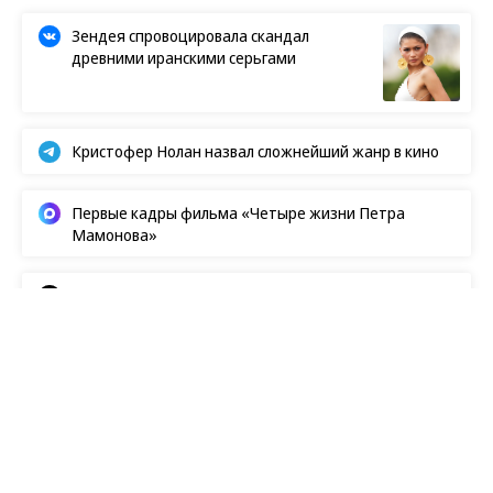
Зендея спровоцировала скандал
древними иранскими серьгами
Кристофер Нолан назвал сложнейший жанр в кино
Первые кадры фильма «Четыре жизни Петра
Мамонова»
Европейская засуха в этом году бьет рекорды
Новости
08.08.2026, 14:00
85
1 мин.
Netflix показал первый кадр со