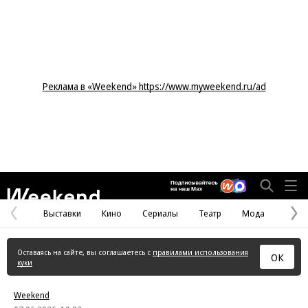
Реклама в «Weekend» https://www.myweekend.ru/ad
Weekend
Выставки
Кино
Сериалы
Театр
Мода
Предыдущая
С
страница
с
Оставаясь на сайте, вы соглашаетесь с
правилами использования
ОК
куки
Weekend