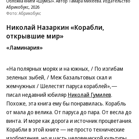
Обложка книги «Шумсы». Автор Тамара Михеева. Издательство
Абрикобукс, 2026
Фото: Абрикобукс
Николай Назаркин «Корабли,
открывшие мир»
«Ламинария»
«На полярных морях и на южных, / По изгибам
зеленых зыбей, / Меж базальтовых скал и
жемчужных / Шелестят паруса кораблей»,—
писал недавний юбиляр
Николай Гумилев
.
Похоже, эта книга ему бы понравилась. Корабль
от мала до велика. От паруса до пара. От весла до
винта. И море как дорога и источник процветания.
Корабли в этой книге — не просто технические
изобретения, но и часть человеческой культуры.