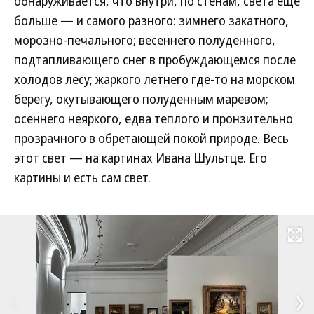
обнаруживается, что внутри, по стенам, света еще
больше — и самого разного: зимнего закатного,
морозно-печального; весеннего полуденного,
подтапливающего снег в пробуждающемся после
холодов лесу; жаркого летнего где-то на морском
берегу, окутывающего полуденным маревом;
осеннего неяркого, едва теплого и пронзительно
прозрачного в обретающей покой природе. Весь
этот свет — на картинах Ивана Шультце. Его
картины и есть сам свет.
Развернуть на