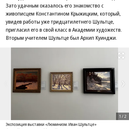
Зато удачным оказалось его знакомство с
живописцем Константином Крыжицким, который,
увидев работы уже тридцатилетнего Шультце,
пригласил его в свой класс в Академии художеств.
Вторым учителем Шультце был Архип Куинджи.
Развернуть на
1
/
2
Экспозиция выставки «Люминизм. Иван Шультце»