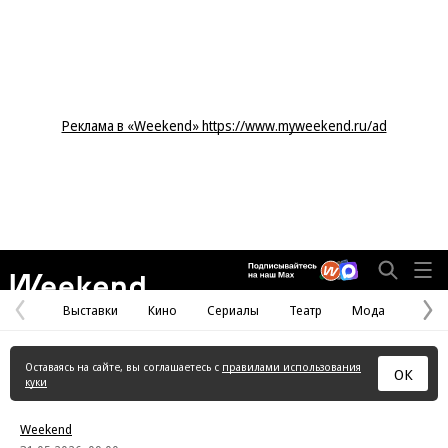
Реклама в «Weekend» https://www.myweekend.ru/ad
Weekend
Выставки
Кино
Сериалы
Театр
Мода
Предыдущая
С
страница
с
Оставаясь на сайте, вы соглашаетесь с
правилами использования
ОК
куки
Weekend