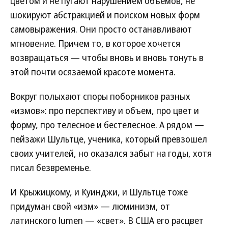
цветом и не пугают нарушением объемов, не
шокируют абстракцией и поиском новых форм
самовыражения. Они просто останавливают
мгновение. Причем то, в которое хочется
возвращаться — чтобы вновь и вновь тонуть в
этой почти осязаемой красоте момента.
Вокруг полыхают споры поборников разных
«измов»: про перспективу и объем, про цвет и
форму, про телесное и бестелесное. А рядом —
пейзажи Шультце, ученика, который превзошел
своих учителей, но оказался забыт на годы, хотя
писал безвременье.
И Крыжицкому, и Куинджи, и Шультце тоже
придуман свой «изм» — люминизм, от
латинского lumen — «свет». В США его расцвет