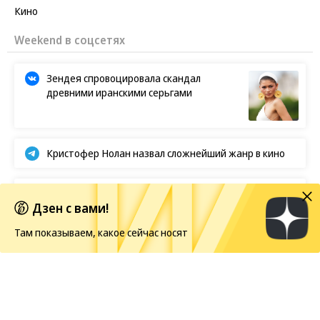
Кино
Weekend в соцсетях
Зендея спровоцировала скандал
древними иранскими серьгами
Кристофер Нолан назвал сложнейший жанр в кино
Первые кадры фильма «Четыре жизни Петра
Дзен с вами!
Мамонова»
Там показываем, какое сейчас носят
Европейская засуха в этом году бьет рекорды
Новости
09.08.2026, 15:00