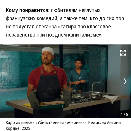
Кому понравится:
любителям неглупых
французских комедий, а также тем, кто до сих пор
не подустал от жанра «сатира про классовое
неравенство при позднем капитализме».
Развернуть на
1
/
8
Кадр из фильма «Убийственная вечеринка». Режиссер Антони
Кордье, 2025