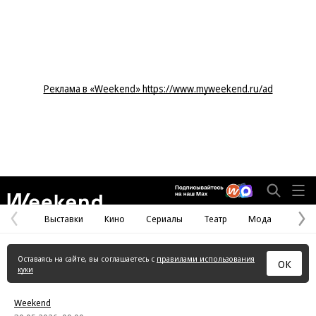
Реклама в «Weekend» https://www.myweekend.ru/ad
Weekend
Выставки
Кино
Сериалы
Театр
Мода
Предыдущая
С
страница
с
Оставаясь на сайте, вы соглашаетесь с
правилами использования
ОК
куки
Weekend