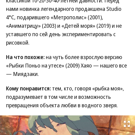
классикой 10-20-30-40-летней давности. Перед
нами новинка легендарного продакшена Studio
4°C, подарившего «Метрополис» (2001),
«Аниматрицу» (2003) и «Детей моря» (2019) и не
уставшего по сей день экспериментировать с
рисовкой.
На что похоже:
на чуть более взрослую версию
«Рыбки Поньо на утесе» (2009) Хаяо — нашего все
— Миядзаки.
Кому понравится:
тем, кто, говоря «рыбка моя»,
подразумевает в том числе и возможность
превращения объекта любви в водного зверя.
Развернуть на