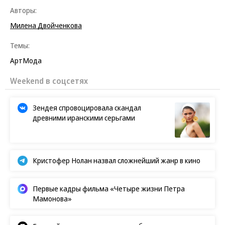
http://www.soumaya.com.mx/
Авторы:
Фото: jubilo/Flickr
Милена Двойченкова
Темы:
Арт
Мода
Weekend в соцсетях
Зендея спровоцировала скандал
древними иранскими серьгами
Кристофер Нолан назвал сложнейший жанр в кино
Первые кадры фильма «Четыре жизни Петра
Мамонова»