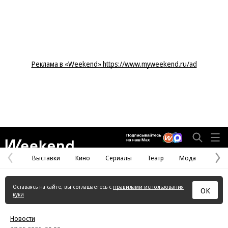
Реклама в «Weekend» https://www.myweekend.ru/ad
Weekend
Выставки
Кино
Сериалы
Театр
Мода
Предыдущая
С
страница
с
Оставаясь на сайте, вы соглашаетесь с
правилами использования
ОК
куки
Новости