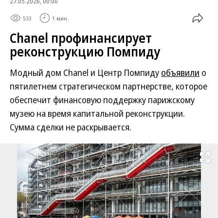
27.05.2026, 00:00
533
1 мин.
Chanel профинансирует
реконструкцию Помпиду
Модный дом Chanel и Центр Помпиду
объявили
о
пятилетнем стратегическом партнерстве, которое
обеспечит финансовую поддержку парижскому
музею на время капитальной реконструкции.
Сумма сделки не раскрывается.
Развернуть на