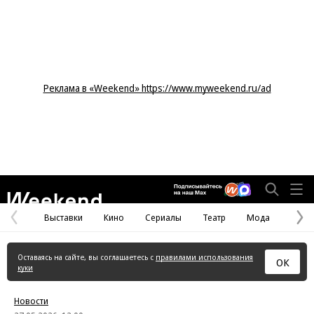
Реклама в «Weekend» https://www.myweekend.ru/ad
Weekend
Выставки
Кино
Сериалы
Театр
Мода
Предыдущая
С
страница
с
Оставаясь на сайте, вы соглашаетесь с
правилами использования
ОК
куки
Новости