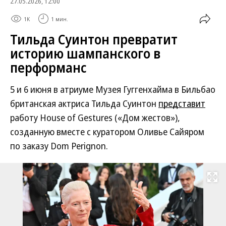
27.05.2026, 12:00
1K
1 мин.
Тильда Суинтон превратит
историю шампанского в
перформанс
5 и 6 июня в атриуме Музея Гуггенхайма в Бильбао
британская актриса Тильда Суинтон
представит
работу House of Gestures («Дом жестов»),
созданную вместе с куратором Оливье Сайяром
по заказу Dom Perignon.
Развернуть на