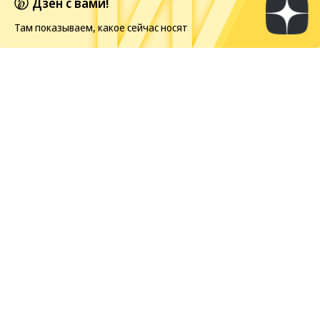
Дзен с вами!
Мамонова»
Там показываем, какое сейчас носят
Европейская засуха в этом году бьет рекорды
Новости
09.08.2026, 10:00
44
1 мин.
Disney разрешит TikTok
использовать отрывки из
фильмов для эдитов
Walt Disney и TikTok
договорились
о первом
глобальном соглашении, которое легализует
использование сцен из знаменитых фильмов и
сериалов в фанатских роликах. Пилотный этап
стартует в США в ближайшие месяцы, после чего