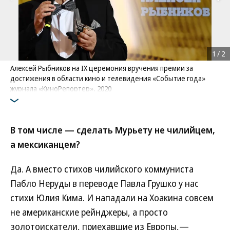
1
/
2
Алексей Рыбников на IX церемония вручения премии за
достижения в области кино и телевидения «Событие года»
журнала «КиноРепортер», 2020
Фото: Коммерсантъ / Ирина Бужор
/
купить фото
В том числе — сделать Мурьету не чилийцем,
а мексиканцем?
Да. А вместо стихов чилийского коммуниста
Пабло Неруды в переводе Павла Грушко у нас
стихи Юлия Кима. И нападали на Хоакина совсем
не американские рейнджеры, а просто
золотоискатели, приехавшие из Европы,—