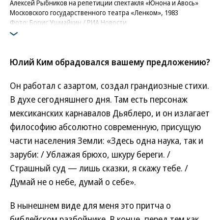
Алексей Рыбников на репетиции спектакля «Юнона и Авось»
Московского государственного театра «Ленком», 1983
Фото: Борис Ушмайкин / РИА Новости
Юлий Ким обрадовался вашему предложению?
Он работал с азартом, создал грандиозные стихи.
В духе сегодняшнего дня. Там есть персонаж
мексиканских карнавалов Дьяблеро, и он излагает
философию абсолютно современную, присущую
части населения Земли: «Здесь одна наука, так и
заруби: / Ублажая брюхо, шкуру береги. /
Страшный суд — лишь сказки, я скажу тебе. /
Думай не о небе, думай о себе».
В нынешнем виде для меня это притча о
библейском разбойнике. В конце, перед тем как