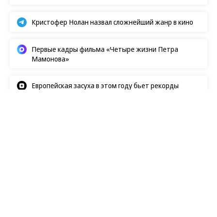
Квартиру Игоря Крутого в Майами
внезапно арестовали
Ирина Безрукова в инвалидном кресле:
поклонники забили тревогу
Weekend в соцсетях
Зендея спровоцировала скандал
древними иранскими серьгами
Кристофер Нолан назвал сложнейший жанр в кино
Первые кадры фильма «Четыре жизни Петра
Мамонова»
Европейская засуха в этом году бьет рекорды