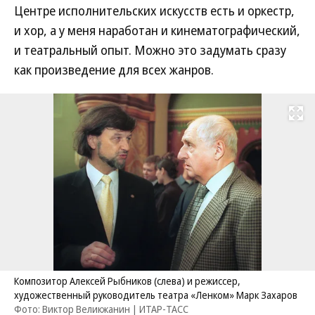
Центре исполнительских искусств есть и оркестр,
и хор, а у меня наработан и кинематографический,
и театральный опыт. Можно это задумать сразу
как произведение для всех жанров.
Развернуть на
Композитор Алексей Рыбников (слева) и режиссер,
художественный руководитель театра «Ленком» Марк Захаров
Фото: Виктор Великжанин | ИТАР-ТАСС