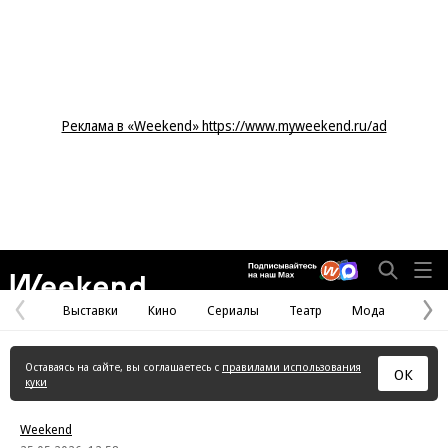
Реклама в «Weekend» https://www.myweekend.ru/ad
Weekend
Выставки
Кино
Сериалы
Театр
Мода
Предыдущая
С
страница
с
Оставаясь на сайте, вы соглашаетесь с
правилами использования
ОК
куки
Weekend