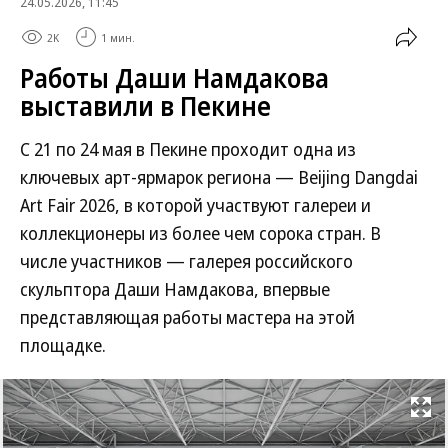
24.05.2026, 11:45
2K
1 мин.
Работы Даши Намдакова
выставили в Пекине
С 21 по 24 мая в Пекине проходит одна из
ключевых арт-ярмарок региона — Beijing Dangdai
Art Fair 2026, в которой участвуют галереи и
коллекционеры из более чем сорока стран. В
числе участников — галерея российского
скульптора Даши Намдакова, впервые
представляющая работы мастера на этой
площадке.
Развернуть на