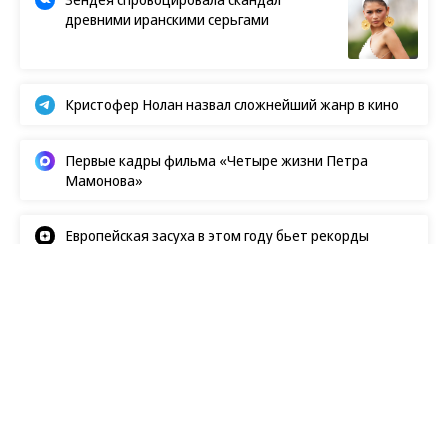
древними иранскими серьгами
Кристофер Нолан назвал сложнейший жанр в кино
Первые кадры фильма «Четыре жизни Петра
Мамонова»
Европейская засуха в этом году бьет рекорды
Новости
08.08.2026, 14:00
682
1 мин.
Netflix показал первый кадр со
съемок «Одноклассников-3» с