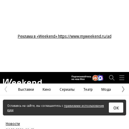
Реклама в «Weekend» https://www.myweekend.ru/ad
Weekend
Выставки
Кино
Сериалы
Театр
Мода
Предыдущая
С
страница
с
Оставаясь на сайте, вы соглашаетесь с
правилами использования
ОК
куки
Новости