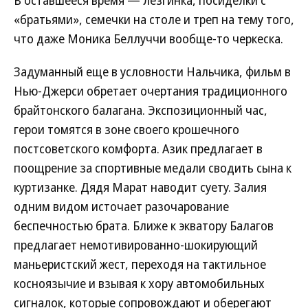
В оставшееся время — лезгинка, посиделки с
«братьями», семечки на столе и треп на тему того,
что даже Моника Беллуччи вообще-то черкеска.
Задуманный еще в условности Нальчика, фильм в
Нью-Джерси обретает очертания традиционного
брайтонского балагана. Экспозиционный час,
герои томятся в зоне своего крошечного
постсоветского комфорта. Азик предлагает в
поощрение за спортивные медали сводить сына к
куртизанке. Дядя Марат наводит суету. Залия
одним видом источает разочарование
беспечностью брата. Ближе к экватору Балагов
предлагает немотивированно-шокирующий
маньеристский жест, переходя на тактильное
косноязычие и взывая к хору автомобильных
сигналок, которые сопровождают и оберегают