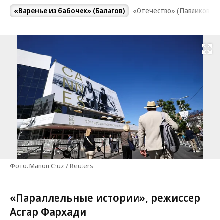
и)
«Варенье из бабочек» (Балагов)
«Отечество» (Павликовски
Развернуть на
Фото: Manon Cruz / Reuters
«Параллельные истории», режиссер
Асгар Фархади