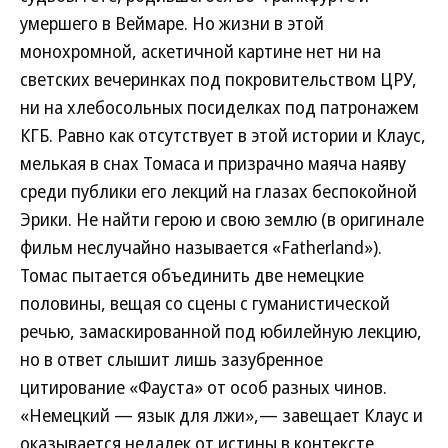
умершего в Веймаре. Но жизни в этой
монохромной, аскетичной картине нет ни на
светских вечеринках под покровительством ЦРУ,
ни на хлебосольных посиделках под патронажем
КГБ. Равно как отсутствует в этой истории и Клаус,
мелькая в снах Томаса и призрачно маяча наяву
среди публики его лекций на глазах беспокойной
Эрики. Не найти герою и свою землю (в оригинале
фильм неслучайно называется «Fatherland»).
Томас пытается объединить две немецкие
половины, вещая со сцены с гуманистической
речью, замаскированной под юбилейную лекцию,
но в ответ слышит лишь зазубренное
цитирование «Фауста» от особ разных чинов.
«Немецкий — язык для лжи»,— завещает Клаус и
оказывается недалек от истины в контексте