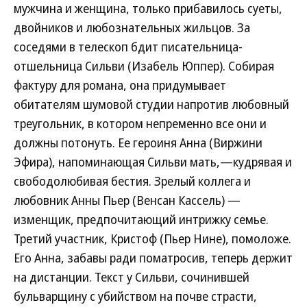
мужчина и женщина, только прибавилось суеты,
двойников и любознательных жильцов. За
соседями в телескоп бдит писательница-
отшельница Сильви (Изабель Юппер). Собирая
фактуру для романа, она придумывает
обитателям шумовой студии напротив любовный
треугольник, в котором непременно все они и
должны потонуть. Ее героиня Анна (Виржини
Эфира), напоминающая Сильви мать,—кудрявая и
свободолюбивая бестия. Зрелый коллега и
любовник Анны Пьер (Венсан Кассель) —
изменщик, предпочитающий интрижку семье.
Третий участник, Кристоф (Пьер Нине), помоложе.
Его Анна, забавы ради поматросив, теперь держит
на дистанции. Текст у Сильви, сочинившей
бульварщину с убийством на почве страсти,