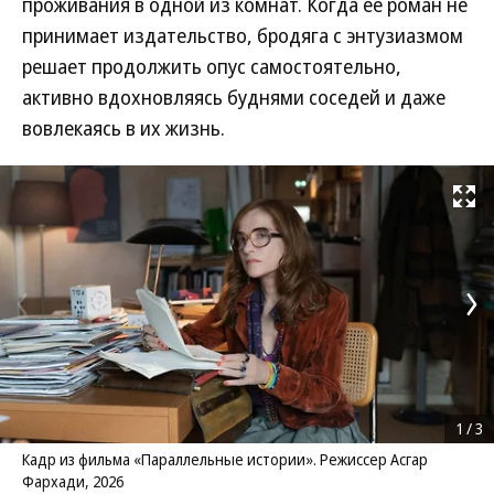
проживания в одной из комнат. Когда ее роман не
принимает издательство, бродяга с энтузиазмом
решает продолжить опус самостоятельно,
активно вдохновляясь буднями соседей и даже
вовлекаясь в их жизнь.
Развернуть на
1
/
3
Кадр из фильма «Параллельные истории». Режиссер Асгар
Фархади, 2026