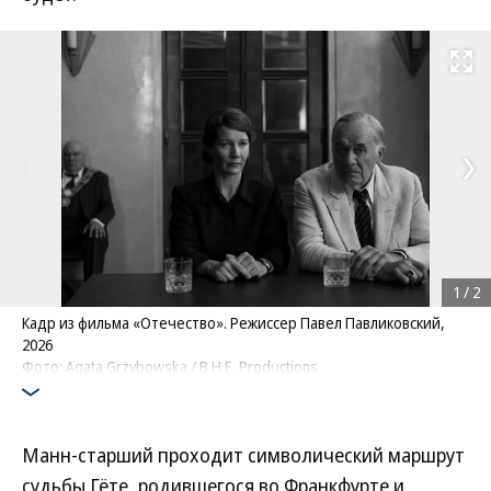
Развернуть на
1
/
2
Кадр из фильма «Отечество». Режиссер Павел Павликовский,
2026
Фото: Agata Grzybowska / B.H.E. Productions
Манн-старший проходит символический маршрут
судьбы Гёте, родившегося во Франкфурте и