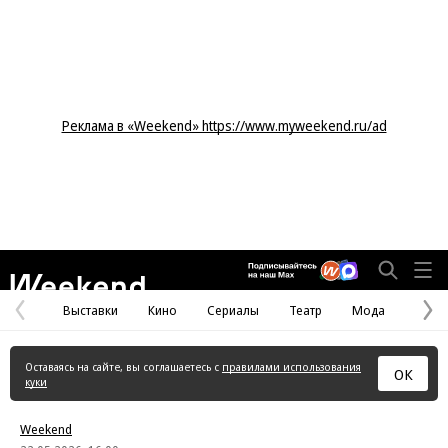
Реклама в «Weekend» https://www.myweekend.ru/ad
Weekend
Выставки
Кино
Сериалы
Театр
Мода
Предыдущая
С
страница
с
Оставаясь на сайте, вы соглашаетесь с
правилами использования
ОК
куки
Weekend