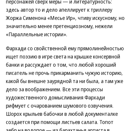
персонажей сверх меры — и литературность:
здесь автор то и дело апеллирует к триллеру
Жоржа Сименона «Месье Ир», чтиву искусному, но
значительно менее претенциозному, нежели
«Параллельные истории».
Фархади со свойственной ему прямолинейностью
ищет поэзию в игре света на крышке консервной
банки и рассуждает о том, что любой хороший
писатель не прочь прикарманить чужую историю,
какой бы внешне заурядной та ни была, а там уже
дело за воображением. Все эти процессы
художественного домысливания Фархади
рифмует с очарованием шумового озвучения.
Шорох крыльев бабочки в любой документалке
создается при помощи листьев салата. Топот
зебр на водопое — из барахтанья артиста в