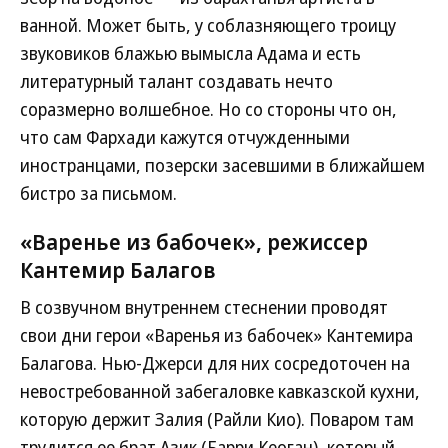
ванной. Может быть, у соблазняющего троицу
звуковиков блажью вымысла Адама и есть
литературный талант создавать нечто
соразмерно волшебное. Но со стороны что он,
что сам Фархади кажутся отчужденными
иностранцами, позерски засевшими в ближайшем
бистро за письмом.
«Варенье из бабочек», режиссер
Кантемир Балагов
В созвучном внутреннем стеснении проводят
свои дни герои «Варенья из бабочек» Кантемира
Балагова. Нью-Джерси для них сосредоточен на
невостребованной забегаловке кавказской кухни,
которую держит Залия (Райли Кио). Поваром там
трудится ее брат Азик (Барри Кеоган), который