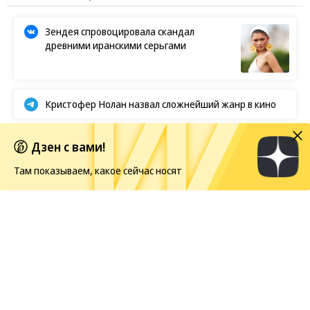
Зендея спровоцировала скандал
древними иранскими серьгами
Кристофер Нолан назвал сложнейший жанр в кино
Первые кадры фильма «Четыре жизни Петра
Дзен с вами!
Мамонова»
Там показываем, какое сейчас носят
Европейская засуха в этом году бьет рекорды
Новости
08.08.2026, 08:00
28
1 мин.