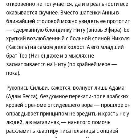
откровенно не получается, да и в реальности все
оказывается скучнее. Вместо шатенки Анны в
ближайшей столовой можно увидеть ее прототип
— сдержанную блондинку Ниту (вновь Эфира). Ее
хрупкий возлюбленный с больной спиной Николя
(Кассель) на самом деле холост. А его младший
брат Тео (Нине) даже и в мыслях не
засматривается на Ниту (по крайней мере —
пока).
Рукопись Сильви, кажется, волнует лишь Адама
(Адам Бесса), бездомное перекати-поле арабских
кровей с реноме отсидевшего вора — прошлое он
оправдывает принципом не вредить и красть не у
людей, а в магазинах,— нанятого помочь
расхламить квартиру писательницы с опцией