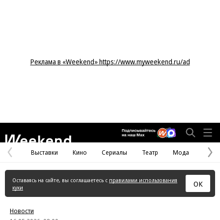
Реклама в «Weekend» https://www.myweekend.ru/ad
Weekend
Выставки
Кино
Сериалы
Театр
Мода
Предыдущая
С
страница
с
Оставаясь на сайте, вы соглашаетесь с
правилами использования
ОК
куки
Новости