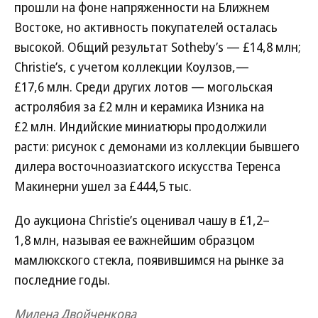
прошли на фоне напряженности на Ближнем
Востоке, но активность покупателей осталась
высокой. Общий результат Sotheby’s — £14,8 млн;
Christie’s, с учетом коллекции Коулзов,—
£17,6 млн. Среди других лотов — могольская
астролябия за £2 млн и керамика Изника на
£2 млн. Индийские миниатюры продолжили
расти: рисунок с демонами из коллекции бывшего
дилера восточноазиатского искусства Теренса
Макинерни ушел за £444,5 тыс.
До аукциона Christie’s оценивал чашу в £1,2–
1,8 млн, называя ее важнейшим образцом
мамлюкского стекла, появившимся на рынке за
последние годы.
Милена Двойченкова