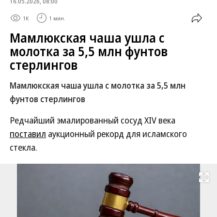
16.05.2026, 08:00
1K
1 мин.
Мамлюкская чаша ушла с
молотка за 5,5 млн фунтов
стерлингов
Мамлюкская чаша ушла с молотка за 5,5 млн
фунтов стерлингов
Редчайший эмалированный сосуд XIV века
поставил
аукционный рекорд для исламского
стекла.
Развернуть на