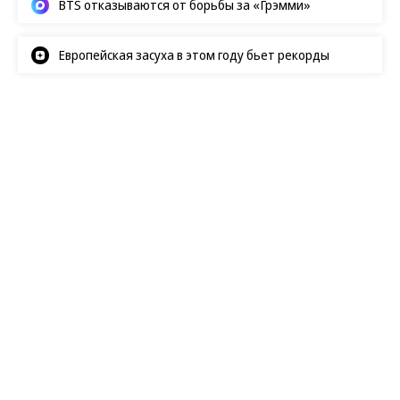
BTS отказываются от борьбы за «Грэмми»
Европейская засуха в этом году бьет рекорды
Новости
07.08.2026, 08:00
129
1 мин.
Здание пермской галереи
выиграло международную
архитектурную премию
Новое здание Пермской художественной галереи
удостоено
награды International Architecture
Awards 2026 в номинации «Музеи и объекты
культуры». Премия, учрежденная Чикагским
музеем «Атенеум» и Европейским центром