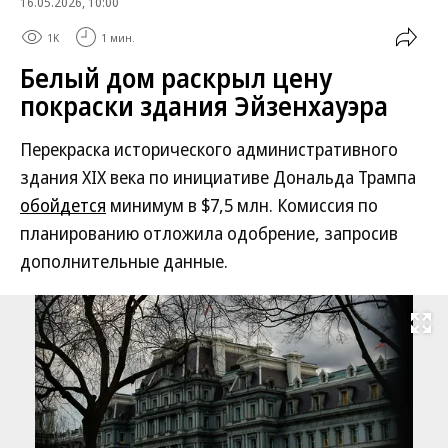
16.05.2026, 10:00
1K
1 мин.
Белый дом раскрыл цену
покраски здания Эйзенхауэра
Перекраска исторического административного
здания XIX века по инициативе Дональда Трампа
обойдется
минимум в $7,5 млн. Комиссия по
планированию отложила одобрение, запросив
дополнительные данные.
Развернуть на