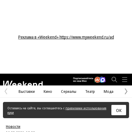
Реклама в «Weekend» https://www.myweekend.ru/ad
Weekend
Выставки
Кино
Сериалы
Театр
Мода
Предыдущая
С
страница
с
Оставаясь на сайте, вы соглашаетесь с
правилами использования
ОК
куки
Новости