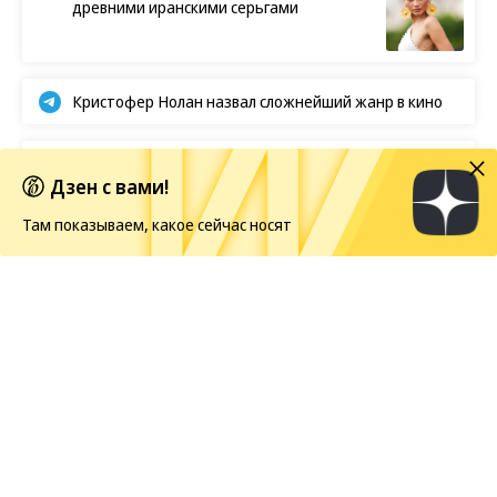
древними иранскими серьгами
Кристофер Нолан назвал сложнейший жанр в кино
BTS отказываются от борьбы за «Грэмми»
Дзен с вами!
Там показываем, какое сейчас носят
Европейская засуха в этом году бьет рекорды
Новости
07.08.2026, 06:00
51
1 мин.
В Сардинии расчистили
гробницу гигантов
На участке археологического комплекса Каррарсу-