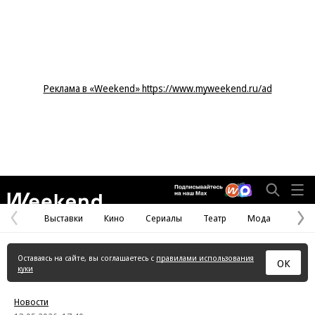
Реклама в «Weekend» https://www.myweekend.ru/ad
Weekend
Выставки
Кино
Сериалы
Театр
Мода
Предыдущая
С
страница
с
Оставаясь на сайте, вы соглашаетесь с
правилами использования
ОК
куки
Новости