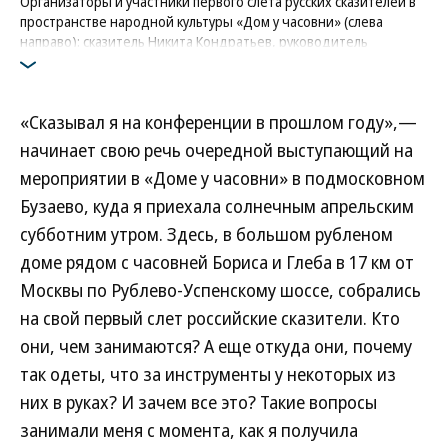
Организаторы и участники первого слета русских сказителей в
пространстве народной культуры «Дом у часовни» (слева
направо): сказитель Никита Кондратьев, руководитель
пространства Александра Каширина, фольклорист и филолог
Александр Маточкин, сказитель Анатолий Виноградов
Фото: Коммерсантъ / Евгений Разумный
«Сказывал я на конференции в прошлом году»,—
начинает свою речь очередной выступающий на
мероприятии в «Доме у часовни» в подмосковном
Бузаево, куда я приехала солнечным апрельским
субботним утром. Здесь, в большом рубленом
доме рядом с часовней Бориса и Глеба в 17 км от
Москвы по Рублево-Успенскому шоссе, собрались
на свой первый слет российские сказители. Кто
они, чем занимаются? А еще откуда они, почему
так одеты, что за инструменты у некоторых из
них в руках? И зачем все это? Такие вопросы
занимали меня с момента, как я получила