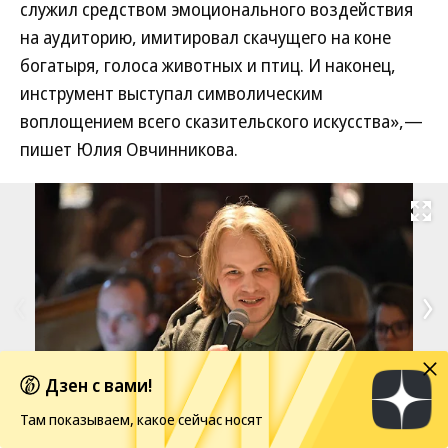
служил средством эмоционального воздействия
на аудиторию, имитировал скачущего на коне
богатыря, голоса животных и птиц. И наконец,
инструмент выступал символическим
воплощением всего сказительского искусства»,—
пишет Юлия Овчинникова.
Развернуть на
Дзен с вами!
Там показываем, какое сейчас носят
1
/
2