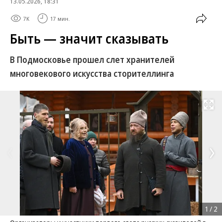
13.05.2026, 18:31
7K
17 мин.
Быть — значит сказывать
В Подмосковье прошел слет хранителей
многовекового искусства сторителлинга
Развернуть на
1
/
2