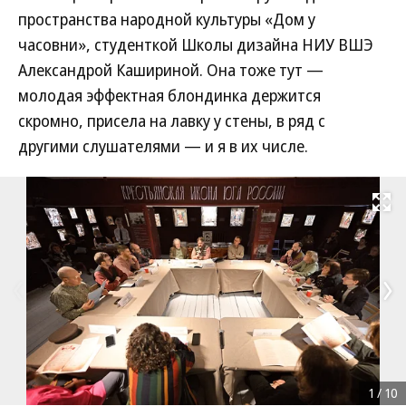
пространства народной культуры «Дом у
часовни», студенткой Школы дизайна НИУ ВШЭ
Александрой Кашириной. Она тоже тут —
молодая эффектная блондинка держится
скромно, присела на лавку у стены, в ряд с
другими слушателями — и я в их числе.
Развернуть на
1
/
10