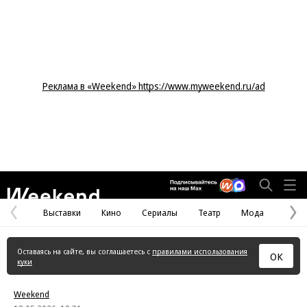
Реклама в «Weekend» https://www.myweekend.ru/ad
Weekend
Выставки
Кино
Сериалы
Театр
Мода
Предыдущая
С
страница
с
Оставаясь на сайте, вы соглашаетесь с
правилами использования
ОК
куки
Weekend