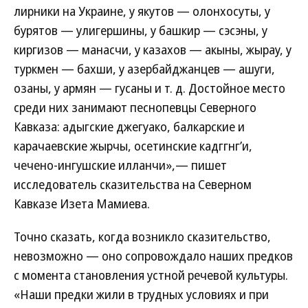
лирники на Украине, у якутов — олонхосуты, у
бурятов — улигершины, у башкир — сэсэны, у
киргизов — манасчи, у казахов — акыны, жырау, у
туркмен — бахши, у азербайджанцев — ашуги,
озаны, у армян — гусаны и т. д. Достойное место
среди них занимают песнопевцы Северного
Кавказа: адыгские джегуако, балкарские и
карачаевские жырчы, осетинские кадггнг’и,
чечено-ингушские илланчи»,— пишет
исследователь сказительства на Северном
Кавказе Изета Мамиева.
Точно сказать, когда возникло сказительство,
невозможно — оно сопровождало наших предков
с момента становления устной речевой культуры.
«Наши предки жили в трудных условиях и при