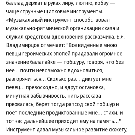
баллад держат в руках лиру, лютню, кобзу —
чаще струнные щипковые инструменты.
«Музыкальный инструмент способствовал
музыкально-ритмической организации сказа и
служил средством вдохновения рассказчика. Б.Я.
Владимирцов отмечает: "Все виденные мною
певцы героических эпопей придавали огромное
значение балалайке — тобшуру, говоря, что без
нее… почти невозможно вдохновиться,
разгорячиться… Сколько раз… диктует мне
певец… превосходно, и вдруг остановка,
минутная забывчивость, нить рассказа
прервалась; берет тогда рапсод свой тобшур и
поет последние продиктованные мне… стихи, и
тотчас дальнейшее приходит ему на память…"
Инструмент давал музыкальное развитие сюжету,