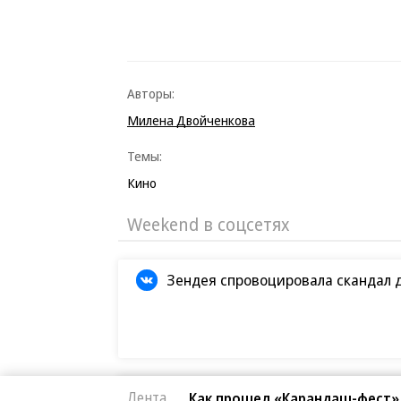
Авторы:
Милена Двойченкова
Темы:
Кино
Weekend в соцсетях
Зендея спровоцировала скандал 
Кристофер Нолан назвал сложней
Лента
Как прошел «Карандаш-фест»