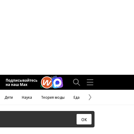
Дети
Наука
Теория моды
Еда
Следующая
страница
ОК