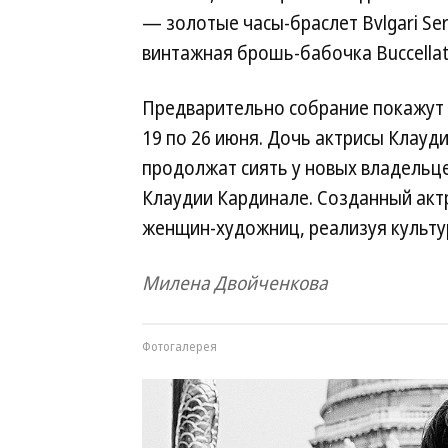
— золотые часы-браслет Bvlgari Ser
винтажная брошь-бабочка Buccellati
Предварительно собрание покажут на
19 по 26 июня. Дочь актрисы Клауд
продолжат сиять у новых владельце
Клаудии Кардинале. Созданный акт
женщин-художниц, реализуя культу
Милена Двойченкова
Фотогалерея