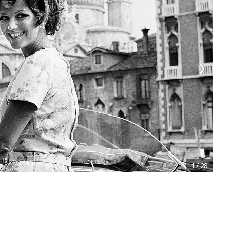
1
/
28