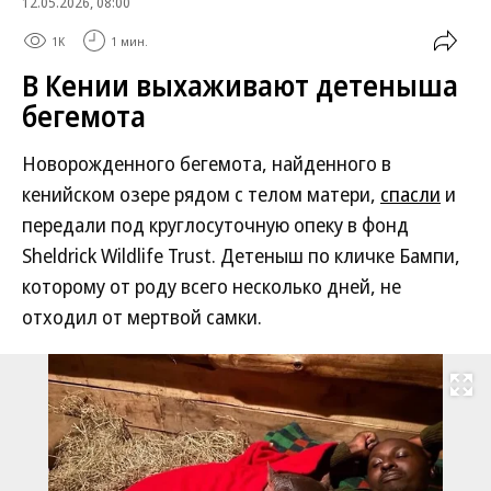
12.05.2026, 08:00
1K
1 мин.
В Кении выхаживают детеныша
бегемота
Новорожденного бегемота, найденного в
кенийском озере рядом с телом матери,
спасли
и
передали под круглосуточную опеку в фонд
Sheldrick Wildlife Trust. Детеныш по кличке Бампи,
которому от роду всего несколько дней, не
отходил от мертвой самки.
Развернуть на