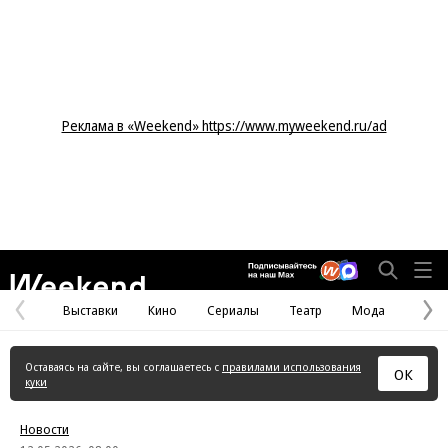
Реклама в «Weekend» https://www.myweekend.ru/ad
Weekend
Выставки
Кино
Сериалы
Театр
Мода
Предыдущая
С
страница
с
Оставаясь на сайте, вы соглашаетесь с
правилами использования
ОК
куки
Новости