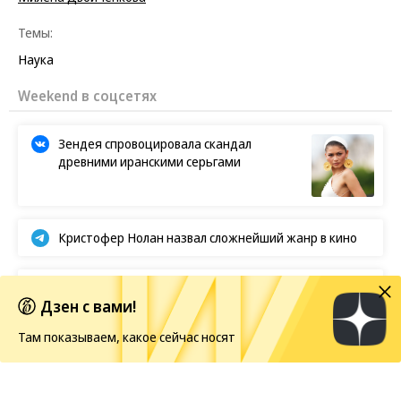
Темы:
Наука
Weekend в соцсетях
Зендея спровоцировала скандал
древними иранскими серьгами
Кристофер Нолан назвал сложнейший жанр в кино
BTS отказываются от борьбы за «Грэмми»
Дзен с вами!
Там показываем, какое сейчас носят
Европейская засуха в этом году бьет рекорды