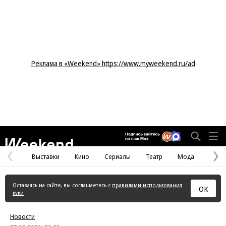
Реклама в «Weekend» https://www.myweekend.ru/ad
Weekend
Выставки
Кино
Сериалы
Театр
Мода
Предыдущая
С
страница
с
Оставаясь на сайте, вы соглашаетесь с
правилами использования
ОК
куки
Новости